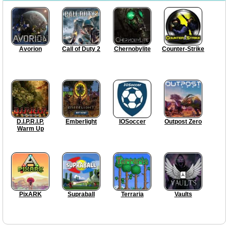
Avorion
Call of Duty 2
Chernobylite
Counter-Strike
D.I.P.R.I.P.
Emberlight
IOSoccer
Outpost Zero
Warm Up
PixARK
Supraball
Terraria
Vaults