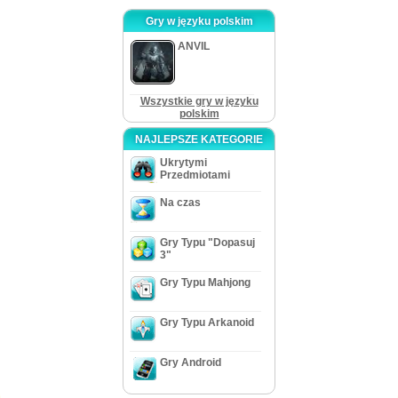
Gry w języku polskim
ANVIL
Wszystkie gry w języku
polskim
NAJLEPSZE KATEGORIE
Ukrytymi
Przedmiotami
Na czas
Gry Typu "Dopasuj
3"
Gry Typu Mahjong
Gry Typu Arkanoid
Gry Android