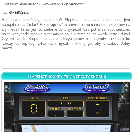
Gatunek:
Strategiczne i Symulatory
Gry Sportowe
od
WorldWinner
Hej, hokej miłośnicy, tu jesteś? Slapshot, wspaniała gra sport, jest
specjalnie dla Ciebie! Przestaje być biernym i obwinianie się hokeistów na
zły mecz! Teraz jest to zadanie do zwycięża! Czy potrafisz odpowiedzieć
na te wszystkie pytania o tematyce hokeja strzelać na wynik netto i duże!
Gry online dla Slapshot szansę zdobyć gotówkę i nagrody. Trzeba kilka
rzeczy do top-dog, tylko ruch myszki i kliknij go, aby strzelać. Dobry
mecz!
SLAPSHOT HOCKEY TRIVIA ZRZUTY EKRANU