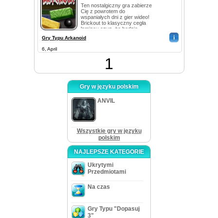
Ten nostalgiczny gra zabierze
Cię z powrotem do
wspaniałych dni z gier wideo!
Brickout to klasyczny cegła
łamiący czyn, że będzie
zabrać was do p...
i
Gry Typu Arkanoid
6, April
1
Gry w języku polskim
ANVIL
Wszystkie gry w języku
polskim
NAJLEPSZE KATEGORIE
Ukrytymi
Przedmiotami
Na czas
Gry Typu "Dopasuj
3"