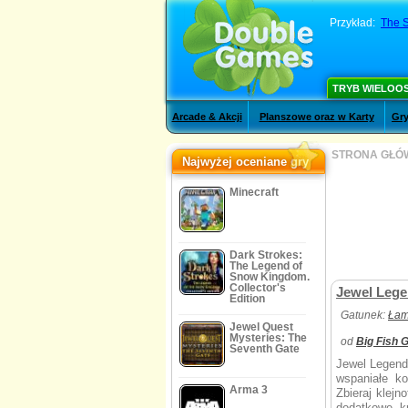
Przykład:
The S
TRYB WIELOO
Arcade & Akcji
Planszowe oraz w Karty
Gry
STRONA GŁÓ
Najwyżej oceniane gry
Minecraft
Dark Strokes:
The Legend of
Snow Kingdom.
Collector's
Jewel Legen
Edition
Gatunek:
Łam
Jewel Quest
Mysteries: The
od
Big Fish
Seventh Gate
Jewel Legend
wspaniałe ko
Arma 3
Zbieraj klejn
dodatkowe k