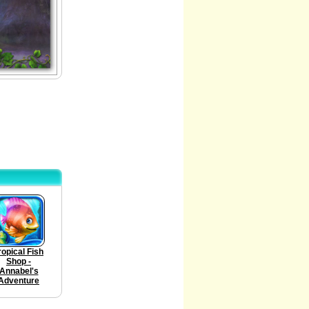
ropical Fish
Shop -
Annabel's
Adventure