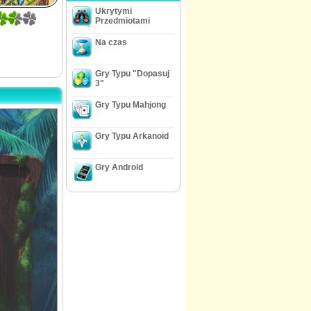
Ukrytymi
Przedmiotami
Na czas
Gry Typu "Dopasuj
3"
Gry Typu Mahjong
Gry Typu Arkanoid
Gry Android