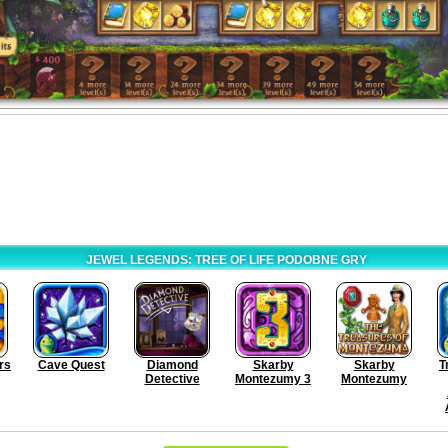
JEWEL LEGENDS: TREE OF LIFE PODOBNE GRY
rs
Cave Quest
Diamond
Skarby
Skarby
T
Detective
Montezumy 3
Montezumy