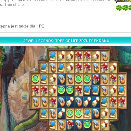
: Tree of Life.
5
1
tępna jest także dla :
PC
JEWEL LEGENDS: TREE OF LIFE ZRZUTY EKRANU