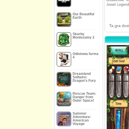
Jewel Legends
Our Beautiful
Earth
Ta gra dos
Skarby
Montezumy 2
Odlotowa farma
4
Dreamland
Solitaire:
Dragon's Fury
Rescue Team:
Danger from
Outer Space!
Summer
Adventure:
American
Voyage