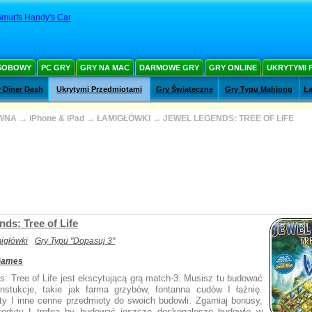
murfs Handy's Car
SOBOWY
PC GRY
GRY NA MAC
DARMOWE GRY
GRY ONLINE
UKRYTYMI 
 Diner Dash
Ukrytymi Przedmiotami
Gry Świąteczne
Gry Typu Mahjong
Ła
WNA
→
iPhone & iPad
→
ŁAMIGŁÓWKI
→
JEWEL LEGENDS: TREE OF LIFE
ds: Tree of Life
igłówki
Gry Typu "Dopasuj 3"
 Games
s: Tree of Life jest ekscytującą grą match-3. Musisz tu budować
nstukcje, takie jak farma grzybów, fontanna cudów I łaźnię.
oty I inne cenne przedmioty do swoich budowli. Zgarniaj bonusy,
redyty I trofea by budować jeszcze doskonalesze budowle w