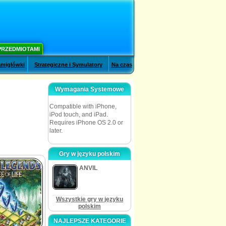
PRZEDMIOTAMI
migłówki
Strategiczne i Symulatory
Na czas
Wymagania Systemowe
Compatible with iPhone,
iPod touch, and iPad.
Requires iPhone OS 2.0 or
later.
Gry w języku polskim
ANVIL
Wszystkie gry w języku
polskim
NAJLEPSZE KATEGORIE