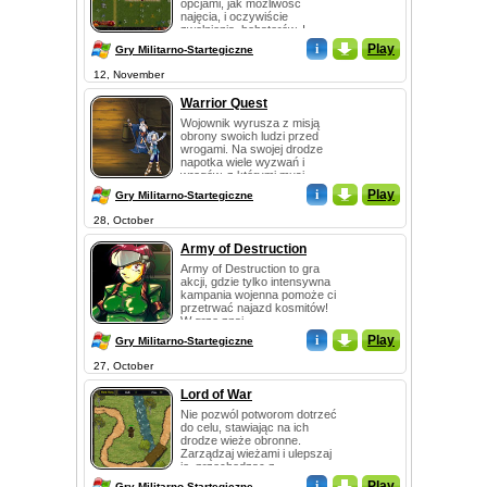
opcjami, jak możliwość
najęcia, i oczywiście
zwolnienia, bohaterów. I...
i
_
Play
Gry Militarno-Startegiczne
12, November
Warrior Quest
Wojownik wyrusza z misją
obrony swoich ludzi przed
wrogami. Na swojej drodze
napotka wiele wyzwań i
wrogów, z którymi musi...
i
_
Play
Gry Militarno-Startegiczne
28, October
Army of Destruction
Army of Destruction to gra
akcji, gdzie tylko intensywna
kampania wojenna pomoże ci
przetrwać najazd kosmitów!
W grze znaj...
i
_
Play
Gry Militarno-Startegiczne
27, October
Lord of War
Nie pozwól potworom dotrzeć
do celu, stawiając na ich
drodze wieże obronne.
Zarządzaj wieżami i ulepszaj
je, przechodząc z...
i
_
Play
Gry Militarno-Startegiczne