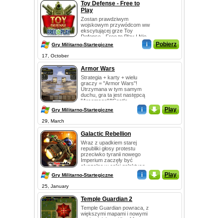
Toy Defense - Free to
Play
Zostan prawdziwym
wojskowym przywódcom ww
ekscytującej grze Toy
Defense - Free to Play ! Nie
pozw...
i
Pobierz
Gry Militarno-Startegiczne
17, October
Armor Wars
Strategia + karty + wielu
graczy = "Armor Wars"!
Utrzymana w tym samym
duchu, gra ta jest następcą
"Arcomage"/"Castle...
i
_
Play
Gry Militarno-Startegiczne
29, March
Galactic Rebellion
Wraz z upadkiem starej
republiki głosy protestu
przeciwko tyranii nowego
Imperium zaczęły być
słyszalne w całej galaktyce....
i
_
Play
Gry Militarno-Startegiczne
25, January
Temple Guardian 2
Temple Guardian powraca, z
większymi mapami i nowymi