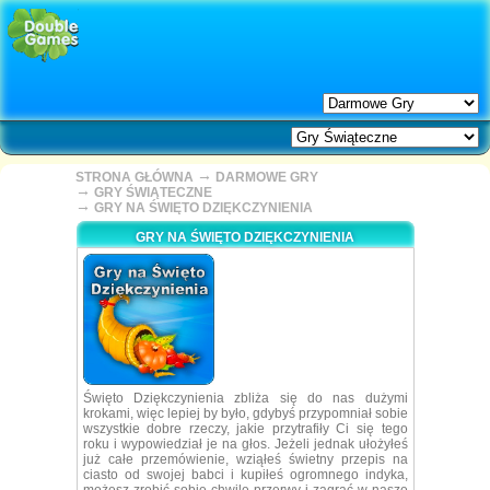
→
STRONA GŁÓWNA
DARMOWE GRY
→
GRY ŚWIĄTECZNE
→
GRY NA ŚWIĘTO DZIĘKCZYNIENIA
GRY NA ŚWIĘTO DZIĘKCZYNIENIA
Święto Dziękczynienia zbliża się do nas dużymi
krokami, więc lepiej by było, gdybyś przypomniał sobie
wszystkie dobre rzeczy, jakie przytrafiły Ci się tego
roku i wypowiedział je na głos. Jeżeli jednak ułożyłeś
już całe przemówienie, wziąłeś świetny przepis na
ciasto od swojej babci i kupiłeś ogromnego indyka,