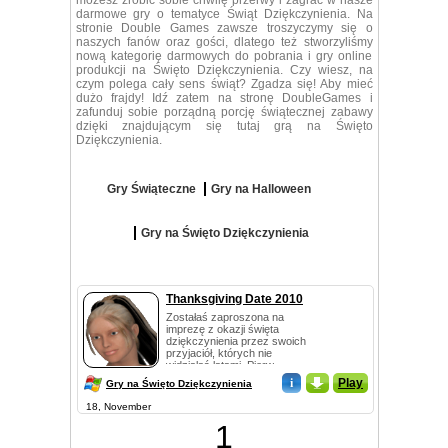
możesz zrobić sobie chwilę przerwy i zagrać w nasze
darmowe gry o tematyce Świąt Dziękczynienia. Na
stronie Double Games zawsze troszyczymy się o
naszych fanów oraz gości, dlatego też stworzyliśmy
nową kategorię darmowych do pobrania i gry online
produkcji na Święto Dziękczynienia. Czy wiesz, na
czym polega cały sens świąt? Zgadza się! Aby mieć
dużo frajdy! Idź zatem na stronę DoubleGames i
zafunduj sobie porządną porcję świątecznej zabawy
dzięki znajdującym się tutaj grą na Święto
Dziękczynienia.
Gry Świąteczne
Gry na Halloween
Gry na Święto Dziękczynienia
Thanksgiving Date 2010
Zostałaś zaproszona na
imprezę z okazji święta
dziękczynienia przez swoich
przyjaciół, których nie
widziałaś latami. Pierw...
i
_
Play
Gry na Święto Dziękczynienia
18, November
1