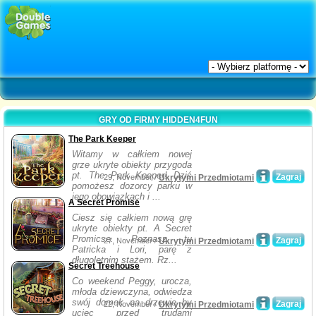
GRY OD FIRMY HIDDEN4FUN
The Park Keeper
Witamy w całkiem nowej
grze ukryte obiekty przygoda
pt. The Park Keeper! Dziś
Zagraj
29, November /
Ukrytymi Przedmiotami
pomożesz dozorcy parku w
jego obowiązkach i ...
A Secret Promise
Ciesz się całkiem nową grę
ukryte obiekty pt. A Secret
Promicse. Poznasz tu
Zagraj
27, November /
Ukrytymi Przedmiotami
Patricka i Lori, parę z
długoletnim stażem. Rz...
Secret Treehouse
Co weekend Peggy, urocza,
młoda dziewczyna, odwiedza
swój domek na drzewie by
Zagraj
22, November /
Ukrytymi Przedmiotami
uciec przed trudami