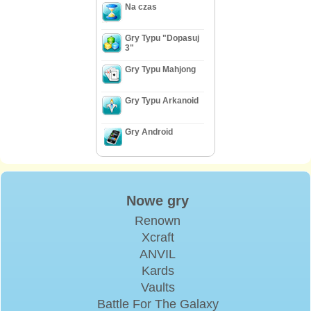
Na czas
Gry Typu "Dopasuj
3"
Gry Typu Mahjong
Gry Typu Arkanoid
Gry Android
Nowe gry
Renown
Xcraft
ANVIL
Kards
Vaults
Battle For The Galaxy