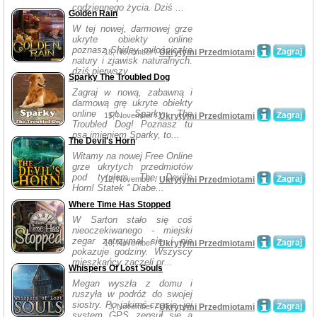
codziennego życia. Dziś ...
Golden Rain
W tej nowej, darmowej grze
ukryte obiekty online
poznasz Shirley, miłośniczkę
Zagraj
18, November /
Ukrytymi Przedmiotami
natury i zjawisk naturalnych.
dziś pierwszy ...
Sparky The Troubled Dog
Zagraj w nową, zabawną i
darmową grę ukryte obiekty
online pt. Sparky The
Zagraj
15, November /
Ukrytymi Przedmiotami
Troubled Dog! Poznasz tu
psa imieniem Sparky, to...
The Devil's Horn
Witamy na nowej Free Online
grze ukrytych przedmiotów
pod tytułem The Devil's
Zagraj
12, November /
Ukrytymi Przedmiotami
Horn! Statek '' Diabe...
Where Time Has Stopped
W Sarton stało się coś
nieoczekiwanego - miejski
zegar zatrzymał się i nie
Zagraj
10, November /
Ukrytymi Przedmiotami
pokazuje godziny. Wszyscy
mieszkańcy zaczęli or...
Whispers Of Lost Souls
Megan wyszła z domu i
ruszyła w podróż do swojej
siostry. Po jakimś czasie, jej
Zagraj
3, November /
Ukrytymi Przedmiotami
system GPS zepsuł się a