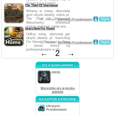
dziewczyna znalazł...
The Thief Of Sherwood
Witamy w nowej, darmowej
grze ukryte obiekty online pt.
The Thief Of Sherwood!
Zagraj
27, October /
Ukrytymi Przedmiotami
Mieszkańcy Sherwood
muszą wykonać swoje pra...
Searching For Home
Odkryj nową, darmową grę
ukryte obiekty pt. Searching
For Home! Poznasz tu Rona
Zagraj
23, October /
Ukrytymi Przedmiotami
i Jamie, którzy są
profesjonalistami w dzi...
←
2
→
Gry w języku polskim
ANVIL
Wszystkie gry w języku
polskim
NAJLEPSZE KATEGORIE
Ukrytymi
Przedmiotami