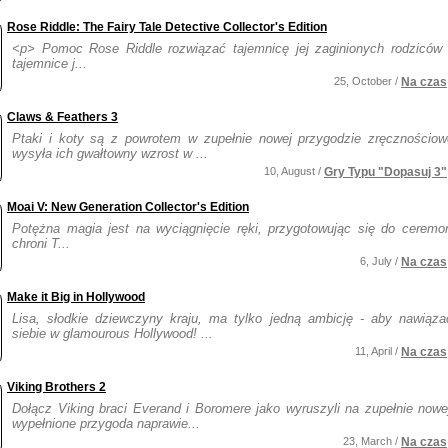
Rose Riddle: The Fairy Tale Detective Collector's Edition
<p> Pomoc Rose Riddle rozwiązać tajemnicę jej zaginionych rodziców 
tajemnice j...
25, October /
Na czas
Claws & Feathers 3
Ptaki i koty są z powrotem w zupełnie nowej przygodzie zręcznościowe
wysyła ich gwałtowny wzrost w ...
10, August /
Gry Typu "Dopasuj 3"
Moai V: New Generation Collector's Edition
Potężna magia jest na wyciągnięcie ręki, przygotowując się do ceremoni
chroni T...
6, July /
Na czas
Make it Big in Hollywood
Lisa, słodkie dziewczyny kraju, ma tylko jedną ambicję - aby nawiąz
siebie w glamourous Hollywood! ...
11, April /
Na czas
Viking Brothers 2
Dołącz Viking braci Everand i Boromere jako wyruszyli na zupełnie nowe
wypełnione przygoda naprawie...
23, March /
Na czas