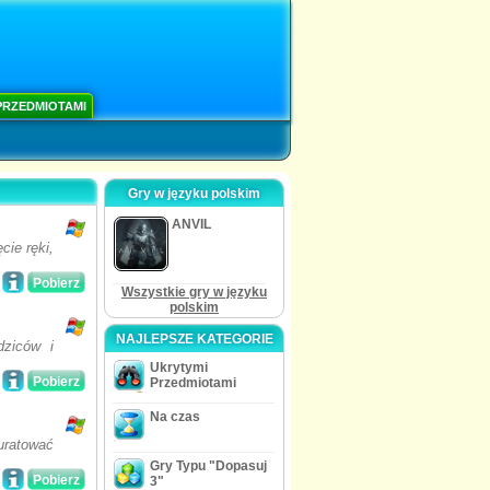
PRZEDMIOTAMI
Gry w języku polskim
ANVIL
cie ręki,
Pobierz
Wszystkie gry w języku
polskim
NAJLEPSZE KATEGORIE
dziców i
Ukrytymi
Pobierz
Przedmiotami
Na czas
ratować
Gry Typu "Dopasuj
Pobierz
3"