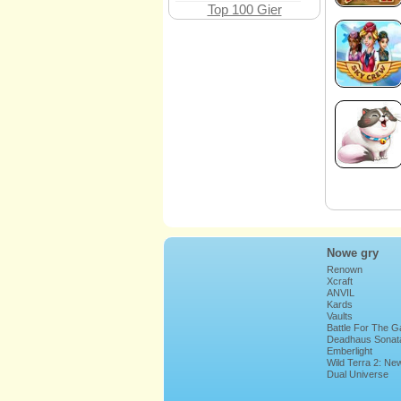
Top 100 Gier
Nowe gry
Renown
Xcraft
ANVIL
Kards
Vaults
Battle For The G
Deadhaus Sonat
Emberlight
Wild Terra 2: Ne
Lands
Dual Universe