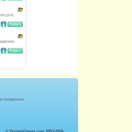
tniczych,
Pobierz
wadzenie
Pobierz
onie DoubleGames
© DoubleGames.com 2003-2026