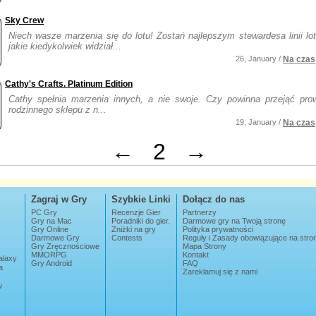
Sky Crew
Niech wasze marzenia się do lotu! Zostań najlepszym stewardesa linii lo
jakie kiedykolwiek widział...
26, January /
Na czas
Cathy's Crafts. Platinum Edition
Cathy spełnia marzenia innych, a nie swoje. Czy powinna przejąć pro
rodzinnego sklepu z n...
19, January /
Na czas
←
2
→
Zagraj w Gry
Szybkie Linki
Dołącz do nas
PC Gry
Recenzje Gier
Partnerzy
Gry na Mac
Poradniki do gier.
Darmowe gry na Twoją stronę
Gry Online
Zniżki na gry
Polityka prywatności
Darmowe Gry
Contests
Reguły i Zasady obowiązujące na str
Gry Zręcznościowe
Mapa Strony
MMORPG
Kontakt
alaxy
Gry Android
FAQ
a
Zareklamuj się z nami
w