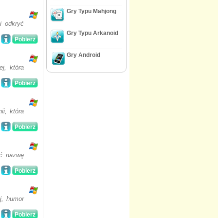
Gry Typu Mahjong
i odkryć
Gry Typu Arkanoid
Pobierz
Gry Android
j, która
Pobierz
i, która
Pobierz
ać nazwę
Pobierz
j, humor
Pobierz