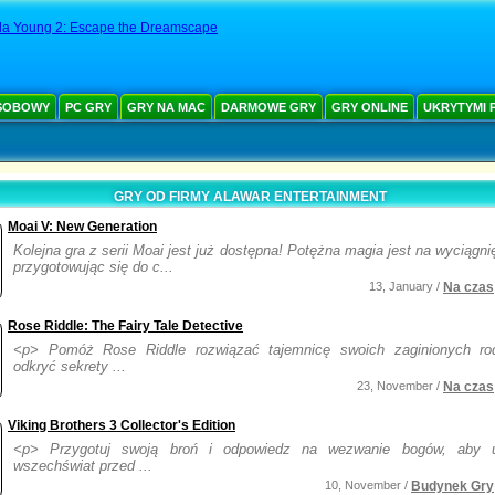
la Young 2: Escape the Dreamscape
SOBOWY
PC GRY
GRY NA MAC
DARMOWE GRY
GRY ONLINE
UKRYTYMI 
GRY OD FIRMY ALAWAR ENTERTAINMENT
Moai V: New Generation
Kolejna gra z serii Moai jest już dostępna! Potężna magia jest na wyciągnię
przygotowując się do c...
13, January /
Na czas
Rose Riddle: The Fairy Tale Detective
<p> Pomóż Rose Riddle rozwiązać tajemnicę swoich zaginionych ro
odkryć sekrety ...
23, November /
Na czas
Viking Brothers 3 Collector's Edition
<p> Przygotuj swoją broń i odpowiedz na wezwanie bogów, aby u
wszechświat przed ...
10, November /
Budynek Gry