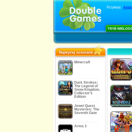
Przykład:
Ange
TRYB WIELOO
Najwyżej oceniane gry
Minecraft
Dark Strokes:
The Legend of
Snow Kingdom.
Collector's
Edition
Jewel Quest
Mysteries: The
Seventh Gate
Arma 3