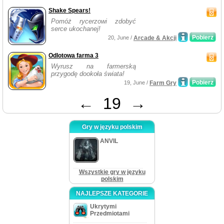
Shake Spears!
Pomóż rycerzowi zdobyć
serce ukochanej!
Pobierz
20, June /
Arcade & Akcji
Odlotowa farma 3
Wyrusz na farmerską
przygodę dookoła świata!
Pobierz
19, June /
Farm Gry
←
19
→
Gry w języku polskim
ANVIL
Wszystkie gry w języku
polskim
NAJLEPSZE KATEGORIE
Ukrytymi
Przedmiotami