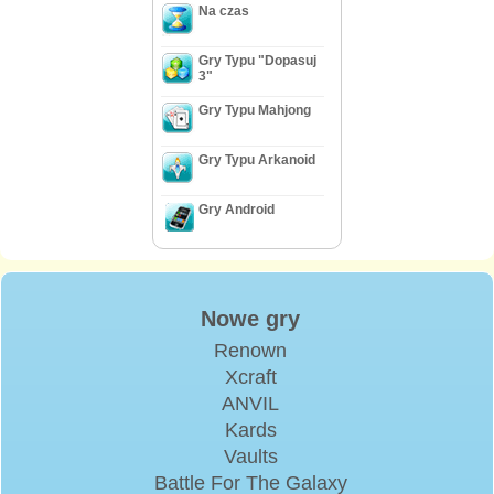
Na czas
Gry Typu "Dopasuj
3"
Gry Typu Mahjong
Gry Typu Arkanoid
Gry Android
Nowe gry
Renown
Xcraft
ANVIL
Kards
Vaults
Battle For The Galaxy