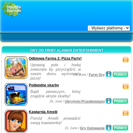
GRY OD FIRMY ALAWAR ENTERTAINMENT
Odlotowa Farma 2: Pizza Party!
Uprawiaj pole i hoduj
zwierzęta by przyrządzić w
swoim domu wyśmienita
Pobierz
26, June /
Farm Gry
pizzę!
Podwodne skarby
Bądź pierwszym, który
znajdzie ukryte skarby!
Pobierz
26, June /
Ukrytymi Przedmiotami
Kawiarnia Amelii
Pomóż Amelii prowadzić
swoją kawiarenkę!
Pobierz
22, June /
Gry Gotowanie