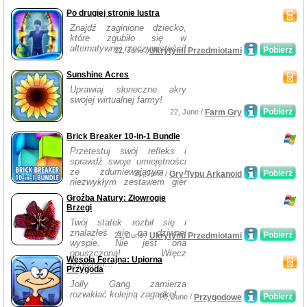
Po drugiej stronie lustra
Znajdź zaginione dziecko,
które zgubiło się w
alternatywnej rzeczywistości!
Pobierz
22, June /
Ukrytymi Przedmiotami
Sunshine Acres
Uprawiaj słoneczne akry
swojej wirtualnej farmy!
Pobierz
22, June /
Farm Gry
Brick Breaker 10-in-1 Bundle
Przetestuj swój refleks i
sprawdź swoje umiejętności
ze zdumiewającym i
Pobierz
21, June /
Gry Typu Arkanoid
niezwykłym zestawem gier
...
Groźba Natury: Złowrogie
Brzegi
Twój statek rozbił się i
znalazłeś się na dziwnej
Pobierz
21, June /
Ukrytymi Przedmiotami
wyspie. Nie jest ona
opuszczona! Wręcz
Wesoła Ferajna: Upiorna
przeciwn...
Przygoda
Jolly Gang zamierza
rozwikłać kolejną zagadkę!
Pobierz
20, June /
Przygodowe