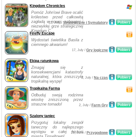
Kingdom Chronicles
Pomóż John'owi Brave ocalić
królestwo przed całkowitą
zagładą w nowej, zabawnej i
Pobierz
22, July /
Strategiczne i Symulatory
niezwykłej grze strategicznej
Kingdom C...
Firefly Escape
Wydostań świetlika Basila z
ciemnego akwarium!
Pobierz
17, July /
Gry logiczne
Ekipa ratunkowa
Zmagaj się z
konsekwencjami katastrofy
naturalnej, która zniszczyła
Pobierz
2, July /
Na czas
tropikalną wyspę!
Tropikalna Farma
Odbuduj swoją rodzinna
wioskę zniszczoną przez
straszne tornado!
Pobierz
2, July /
Farm Gry
Szalony taniec
Przygotuj lokalny zespół
taneczny do najlepszego
występu w całej historii
Pobierz
29, June /
Przygodowe
miasta Tinseltown!