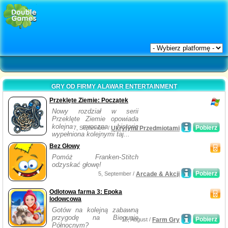
GRY OD FIRMY ALAWAR ENTERTAINMENT
Przeklęte Ziemie: Początek
Nowy rozdział w serii
Przeklęte Ziemie opowiada
kolejna mroczna historię
Pobierz
7, September /
Ukrytymi Przedmiotami
wypełniona kolejnymi taj...
Bez Głowy
Pomóż Franken-Stitch
odzyskać głowę!
Pobierz
5, September /
Arcade & Akcji
Odlotowa farma 3: Epoka
lodowcowa
Gotów na kolejną zabawną
przygodę na Biegunie
Pobierz
15, August /
Farm Gry
Północnym?