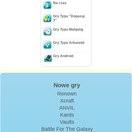
Na czas
Gry Typu "Dopasuj
3"
Gry Typu Mahjong
Gry Typu Arkanoid
Gry Android
Nowe gry
Renown
Xcraft
ANVIL
Kards
Vaults
Battle For The Galaxy