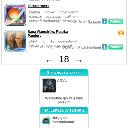
Terrafarmers
Odkryj nowe możliwości
rolnicze używając całkiem
nowych technologii uprawy!
Pobierz
29, June /
Na czas
Saga Wampirów: Puszka
Pandory
Udaj się do przeszłości,
zmień ją i ocal cały świat!
Pobierz
27, June /
Ukrytymi Przedmiotami
←
18
→
Gry w języku polskim
ANVIL
Wszystkie gry w języku
polskim
NAJLEPSZE KATEGORIE
Ukrytymi
Przedmiotami