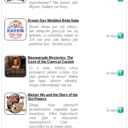
wypróbować? Nie spiesz się!
Mystic Gallery od firmy...
Dream Day Wedding Bella Italia
Dzień ślubu już się zbliża,
ale obrączki jeszcze nie są
gotowe, a sukienka nawet w
29, April
1/4 nie jest tak ładna jak
powinna być. Dziewczyny,...
Masquerade Mysteries: The
Case of the Copycat Curator
Ci z was, którzy chcą
poświęcić jakieś cztery czy
29, April
pięć godzin na dosyć dobrą
grę typu ukryte obiekty,
mogą zdecydować się na...
Master Wu and the Glory of the
Ten Powers
Długa lista ukrytych
przedmiotów, zagadek typu
29, April
inventory, kilka logicznych
mini gier w otoczeniu
starożytnych Chin -
wszystko to w nowej grze...