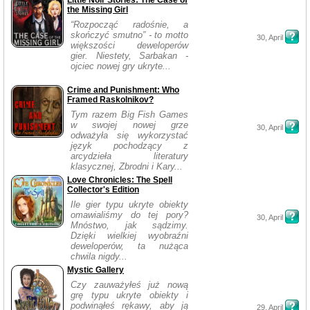
Little Noir Stories: The Case of
the Missing Girl
“Rozpocząć radośnie, a
skończyć smutno” - to motto
30, April
większości deweloperów
gier. Niestety, Sarbakan -
ojciec nowej gry ukryte...
Crime and Punishment: Who
Framed Raskolnikov?
Tym razem Big Fish Games
w swojej nowej grze
30, April
odważyła się wykorzystać
język pochodzący z
arcydzieła literatury
klasycznej, Zbrodni i Kary...
Love Chronicles: The Spell
Collector's Edition
Ile gier typu ukryte obiekty
omawialiśmy do tej pory?
30, April
Mnóstwo, jak sądzimy.
Dzięki wielkiej wyobraźni
deweloperów, ta nużąca
chwila nigdy...
Mystic Gallery
Czy zauważyłeś już nową
grę typu ukryte obiekty i
podwinąłeś rękawy, aby ją
29, April