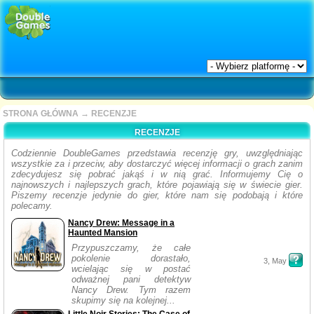
STRONA GŁÓWNA
→
RECENZJE
RECENZJE
Codziennie DoubleGames przedstawia recenzję gry, uwzględniając
wszystkie za i przeciw, aby dostarczyć więcej informacji o grach zanim
zdecydujesz się pobrać jakąś i w nią grać. Informujemy Cię o
najnowszych i najlepszych grach, które pojawiają się w świecie gier.
Piszemy recenzje jedynie do gier, które nam się podobają i które
polecamy.
Nancy Drew: Message in a
Haunted Mansion
Przypuszczamy, że całe
pokolenie dorastało,
3, May
wcielając się w postać
odważnej pani detektyw
Nancy Drew. Tym razem
skupimy się na kolejnej...