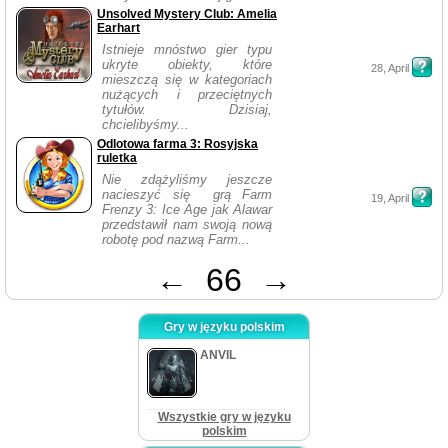
Unsolved Mystery Club: Amelia
Earhart
Istnieje mnóstwo gier typu
ukryte obiekty, które
28, April
mieszczą się w kategoriach
nużących i przeciętnych
tytułów. Dzisiaj,
chcielibyśmy...
Odlotowa farma 3: Rosyjska
ruletka
Nie zdążyliśmy jeszcze
nacieszyć się grą Farm
19, April
Frenzy 3: Ice Age jak Alawar
przedstawił nam swoją nową
robotę pod nazwą Farm...
←
66
→
Gry w języku polskim
ANVIL
Wszystkie gry w języku
polskim