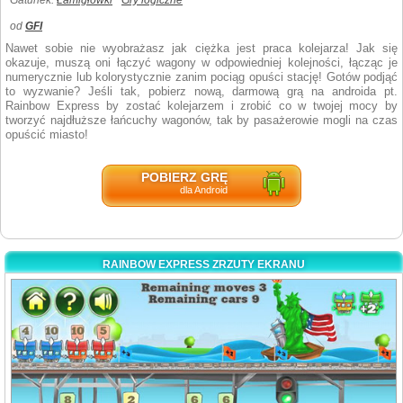
Gatunek:
Łamigłówki
Gry logiczne
od
GFI
Nawet sobie nie wyobrażasz jak ciężka jest praca kolejarza! Jak się
okazuje, muszą oni łączyć wagony w odpowiedniej kolejności, łącząc je
numerycznie lub kolorystycznie zanim pociąg opuści stację! Gotów podjąć
to wyzwanie? Jeśli tak, pobierz nową, darmową grą na androida pt.
Rainbow Express by zostać kolejarzem i zrobić co w twojej mocy by
tworzyć najdłuższe łańcuchy wagonów, tak by pasażerowie mogli na czas
opuścić miasto!
POBIERZ GRĘ
dla Android
RAINBOW EXPRESS ZRZUTY EKRANU