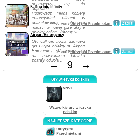
poprowadzą cię do
Falling Into Infinity
odpowied...
Poprowadź młodą kobietę
europejskimi ulicami w
poszukiwaniu utraconej
Zagraj
28, April /
Ukrytymi Przedmiotami
miłości w nowej grze ukryte
obiekty online. Witamy w...
Airport Emergency
Oto całkiem nowa, darmowa
gra ukryte obiekty pt. Airport
Emergency. Wszystkie loty
Zagraj
25, April /
Ukrytymi Przedmiotami
na nowojorskim lotnisku
zostały odwoła...
←
9
→
Gry w języku polskim
ANVIL
Wszystkie gry w języku
polskim
NAJLEPSZE KATEGORIE
Ukrytymi
Przedmiotami