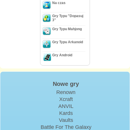
Na czas
Gry Typu "Dopasuj
3"
Gry Typu Mahjong
Gry Typu Arkanoid
Gry Android
Nowe gry
Renown
Xcraft
ANVIL
Kards
Vaults
Battle For The Galaxy