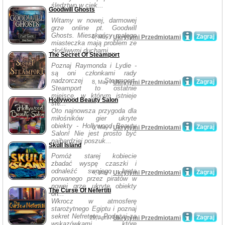
śledztwo w ciek...
Goodwill Ghosts
Witamy w nowej, darmowej
grze online pt. Goodwill
Ghosts. Mieszkańcy małego
Zagraj
9, May /
Ukrytymi Przedmiotami
miasteczka mają problem ze
złośliwymi duchami,...
The Secret Of Steamport
Poznaj Raymonda i Lydie -
są oni członkami rady
nadzorczej Steamport.
Zagraj
8, May /
Ukrytymi Przedmiotami
Steamport to ostatnie
miejsce, w którym istnieje
Hollywood Beauty Salon
ste...
Oto najnowsza przygoda dla
miłośników gier ukryte
obiekty - Hollywood Beauty
Zagraj
6, May /
Ukrytymi Przedmiotami
Salon! Nie jest prosto być
najbardziej poszuk...
Skull Island
Pomóż starej kobiecie
zbadać wyspę czaszki i
odnaleźć swojego brata
Zagraj
4, May /
Ukrytymi Przedmiotami
porwanego przez piratów w
nowej grze ukryte obiekty
The Curse Of Nefertiti
on...
Wkrocz w atmosferę
starożytnego Egiptu i poznaj
sekret Nefretete, Podążaj za
Zagraj
29, April /
Ukrytymi Przedmiotami
wskazówkami, które