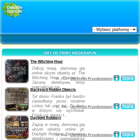
GRY OD FIRMY HIDDEN4FUN
The Witching Hour
Odkryj nową, darmową grę
online ukryte obiekty pt. The
Witching Hour. Poznasz tu
Zagraj
16, May /
Ukrytymi Przedmiotami
Jasona, detektywa, który
specjalizuje się...
Backyard Hidden Objects
Tył domu Franka był bardzo
zaniedbany przez ostatnie
cztery lub pięć lat. To dom,
Zagraj
11, May /
Ukrytymi Przedmiotami
w którym się wychował.
Frank już dawno t...
Daylight Robbery
Zagraj w nową, darmową grę
ukryte obiekty online pt.
Daylight Robbery Zostaniesz
Zagraj
10, May /
Ukrytymi Przedmiotami
detektywem i poprowadzisz