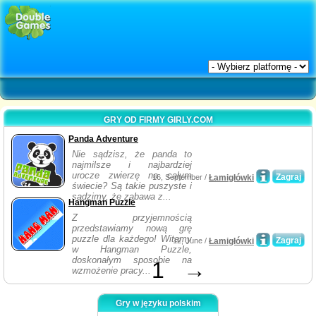
GRY OD FIRMY GIRLY.COM
Panda Adventure
Nie sądzisz, że panda to
najmilsze i najbardziej
urocze zwierzę na całym
Zagraj
16, September /
Łamigłówki
świecie? Są takie puszyste i
sądzimy, że zabawa z...
Hangman Puzzle
Z przyjemnością
przedstawiamy nową grę
puzzle dla każdego! Witamy
Zagraj
12, June /
Łamigłówki
w Hangman Puzzle,
doskonałym sposobie na
1
→
wzmożenie pracy...
Gry w języku polskim