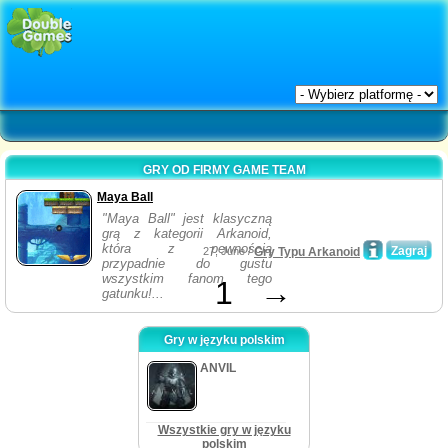
GRY OD FIRMY GAME TEAM
Maya Ball
"Maya Ball" jest klasyczną
grą z kategorii Arkanoid,
która z pewnością
Zagraj
27, June /
Gry Typu Arkanoid
przypadnie do gustu
wszystkim fanom tego
1
→
gatunku!...
Gry w języku polskim
ANVIL
Wszystkie gry w języku
polskim