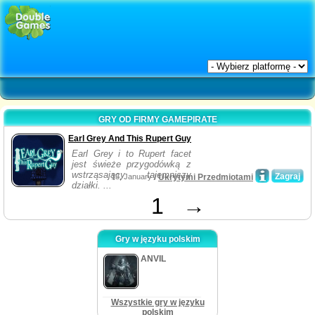
GRY OD FIRMY GAMEPIRATE
Earl Grey And This Rupert Guy
Earl Grey i to Rupert facet
jest świeże przygodówką z
wstrząsający tajemniczy
Zagraj
13, January /
Ukrytymi Przedmiotami
działki. ...
1
→
Gry w języku polskim
ANVIL
Wszystkie gry w języku
polskim