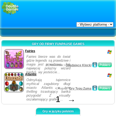
GRY OD FIRMY FUNPAUSE GAMES
Fairies
Fairies bierze was do świat
gdzie legends są prawdziwe i
magia jest prawdziwa. Jak
Pobierz
21, November /
Spadające Klocki
najwięcej potężny wizard
kiedyś, wy jesteście...
Atlantis
Odmykają tajemnice
mythical zagubiony długi
miasto Atlantis w tym
Pobierz
4, August /
Gry Typu Zuma
thrilling trzaskający bańka
przygoda! Z visually
1
→
oszałamiający grafika,...
Gry w języku polskim