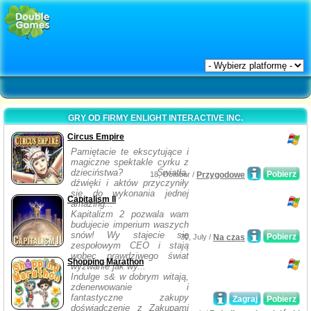
GRY OD FIRMY ENLIGHT INTERACTIVE INC.
Circus Empire
Pamiętacie te ekscytujące i
magiczne spektakle cyrku z
dzieciństwa? Światła,
Pobierz
18, October /
Przygodowe
dźwięki i aktów przyczyniły
się do wykonania jednej
Capitalism II
amazing...
Kapitalizm 2 pozwala wam
budujecie imperium waszych
snów! Wy stajecie się
Pobierz
30, July /
Na czas
zespołowym CEO i stają
wobec prawdziwego świat
Shopping Marathon
wyzwanie jak wy...
Indulge s& w dobrym witają,
zdenerwowanie i
fantastyczne zakupy
Zagraj
Pobierz
doświadczenie z Zakupami