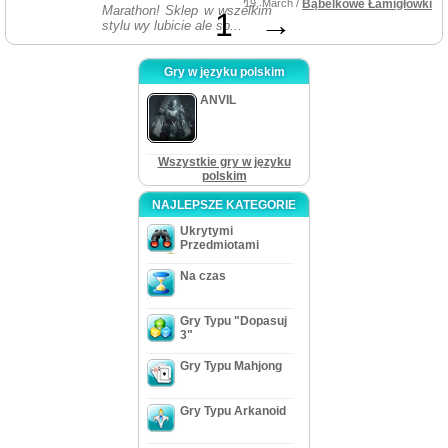
19, March /
Bąbelkowe Łamigłówki
Marathon! Sklep w wszelkim
1
→
stylu wy lubicie ale sp...
Gry w języku polskim
ANVIL
Wszystkie gry w języku
polskim
NAJLEPSZE KATEGORIE
Ukrytymi
Przedmiotami
Na czas
Gry Typu "Dopasuj
3"
Gry Typu Mahjong
Gry Typu Arkanoid