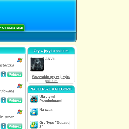
PRZEDMIOTAMI
Gry w języku polskim
ANVIL
asteczka
Pobierz
Wszystkie gry w języku
polskim
NAJLEPSZE KATEGORIE
tułowaną
Ukrytymi
Pobierz
Przedmiotami
Na czas
óż przez
Gry Typu "Dopasuj
Pobierz
3"