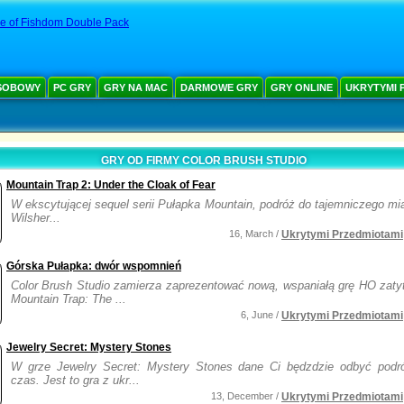
e of Fishdom Double Pack
SOBOWY
PC GRY
GRY NA MAC
DARMOWE GRY
GRY ONLINE
UKRYTYMI 
GRY OD FIRMY COLOR BRUSH STUDIO
Mountain Trap 2: Under the Cloak of Fear
W ekscytującej sequel serii Pułapka Mountain, podróż do tajemniczego mi
Wilsher...
16, March /
Ukrytymi Przedmiotami
Górska Pułapka: dwór wspomnień
Color Brush Studio zamierza zaprezentować nową, wspaniałą grę HO zaty
Mountain Trap: The ...
6, June /
Ukrytymi Przedmiotami
Jewelry Secret: Mystery Stones
W grze Jewelry Secret: Mystery Stones dane Ci będzdzie odbyć podr
czas. Jest to gra z ukr...
13, December /
Ukrytymi Przedmiotami