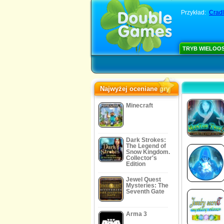
Przykład:
Cradl
TRYB WIELOO
Najwyżej oceniane gry
Minecraft
Dark Strokes:
The Legend of
Snow Kingdom.
Collector's
Edition
Jewel Quest
Mysteries: The
Seventh Gate
Arma 3