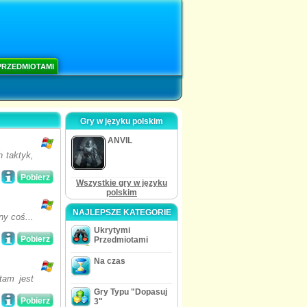
PRZEDMIOTAMI
Gry w języku polskim
ANVIL
 taktyk,
Pobierz
Wszystkie gry w języku
polskim
NAJLEPSZE KATEGORIE
ny coś...
Ukrytymi
Pobierz
Przedmiotami
Na czas
tam jest
Gry Typu "Dopasuj
Pobierz
3"