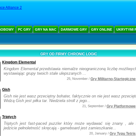
ce Alliance 2
SOBOWY
PC GRY
GRY NA MAC
DARMOWE GRY
GRY ONLINE
UKRYTYMI 
GRY OD FIRMY CHRONIC LOGIC
Kingdom Elemental
Kingdom Elemental przedstawia niemalże nieograniczoną liczbę możliwych
wystawiając grupy twoich stale ulepszanych ...
25, November /
Gry Militarno-Startegiczne
Gish
Gish nie jest wasz przeciętny bohater, faktycznie on nie jest wasz przecięt
Widzą Gish jest piłka tar. Niedziela stroll z jego...
21, September /
Gry Platformowe
Triptych
Triptych jest fast-paced puzzler który może wydawać się znany , ale 
jedzicie pełnoletność skręcają - gameboard jest zamieszkanie...
20, January /
Gry Typu Tetris