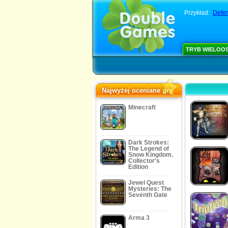
Przykład:
Defen
TRYB WIELOO
Najwyżej oceniane gry
Minecraft
Dark Strokes:
The Legend of
Snow Kingdom.
Collector's
Edition
Jewel Quest
Mysteries: The
Seventh Gate
Arma 3