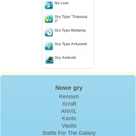
Na czas
Gry Typu "Dopasuj
3"
Gry Typu Mahjong
Gry Typu Arkanoid
Gry Android
Nowe gry
Renown
Xcraft
ANVIL
Kards
Vaults
Battle For The Galaxy