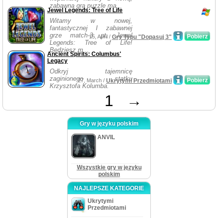
zabawną grą puzzle ma...
Jewel Legends: Tree of Life
Witamy w nowej,
fantastycznej I zabawnej
grze match-3 pt. Jewel
Pobierz
15, April /
Gry Typu "Dopasuj 3"
Legends: Tree of Life!
Będziesz m...
Ancient Spirits: Columbus'
Legacy
Odkryj tajemnicę
zaginionego statku
Pobierz
27, March /
Ukrytymi Przedmiotami
Krzysztofa Kolumba.
1
→
Gry w języku polskim
ANVIL
Wszystkie gry w języku
polskim
NAJLEPSZE KATEGORIE
Ukrytymi
Przedmiotami