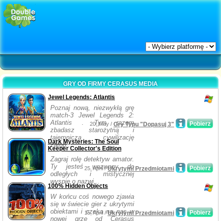
GRY OD FIRMY CERASUS MEDIA
Jewel Legends: Atlantis
Poznaj nową, niezwykłą grę
match-3 Jewel Legends 2:
Atlantis . Tym razem
Pobierz
20, May /
Gry Typu "Dopasuj 3"
zbadasz starożytną i
tajemnicza cywilizację
Dark Mysteries: The Soul
zatop...
Keeper Collector's Edition
Zagraj rolę detektyw amator.
Ty jesteś wezwany do
Pobierz
25, April /
Ukrytymi Przedmiotami
odległych i mistycznej
wyspie o nazwi...
100% Hidden Objects
W końcu coś nowego zjawia
się w świecie gier z ukrytymi
obiektami i czeka na nas w
Pobierz
15, April /
Ukrytymi Przedmiotami
nowej grze od Cerasus