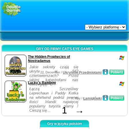
GRY OD FIRMY CAT'S EYE GAMES
The Hidden Prophecies of
Nostradamus
Jakie sekrety czają się
ukryte w 942
Pobierz
22, December /
Ukrytymi Przedmiotami
czterowierszach? Przed
jakimi katastrofami nas
Lucky's Rainbow
ostrzegają? C...
Łączą Szczęśliwy
Leprechaun i Paddy Kotka
na whirlwind podróż pewnej
Pobierz
7, May /
Łamigłówki
ilości Irlandii najwięcej
popularny turysta plamy !
1
→
Cieszą się...
Gry w języku polskim