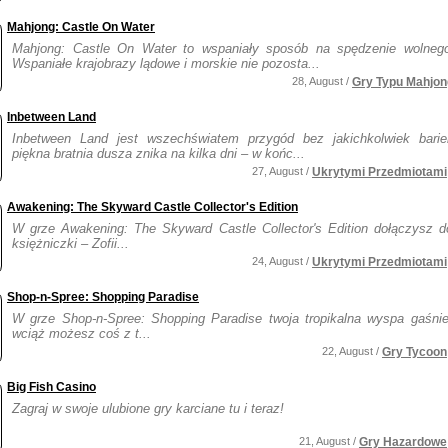
Mahjong: Castle On Water
Mahjong: Castle On Water to wspaniały sposób na spędzenie wolneg
Wspaniałe krajobrazy lądowe i morskie nie pozosta...
28, August /
Gry Typu Mahjon
Inbetween Land
Inbetween Land jest wszechświatem przygód bez jakichkolwiek barie
piękna bratnia dusza znika na kilka dni – w końc...
27, August /
Ukrytymi Przedmiotami
Awakening: The Skyward Castle Collector's Edition
W grze Awakening: The Skyward Castle Collector's Edition dołączysz d
księżniczki – Zofii...
24, August /
Ukrytymi Przedmiotami
Shop-n-Spree: Shopping Paradise
W grze Shop-n-Spree: Shopping Paradise twoja tropikalna wyspa gaśnie
wciąż możesz coś z t...
22, August /
Gry Tycoon
Big Fish Casino
Zagraj w swoje ulubione gry karciane tu i teraz!
21, August /
Gry Hazardowe