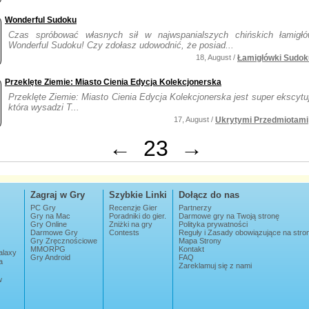
Wonderful Sudoku
Czas spróbować własnych sił w najwspanialszych chińskich łamigł
Wonderful Sudoku! Czy zdołasz udowodnić, że posiad...
18, August /
Łamigłówki Sudok
Przeklęte Ziemie: Miasto Cienia Edycja Kolekcjonerska
Przeklęte Ziemie: Miasto Cienia Edycja Kolekcjonerska jest super ekscytu
która wysadzi T...
17, August /
Ukrytymi Przedmiotami
←
23
→
Zagraj w Gry
Szybkie Linki
Dołącz do nas
PC Gry
Recenzje Gier
Partnerzy
Gry na Mac
Poradniki do gier.
Darmowe gry na Twoją stronę
Gry Online
Zniżki na gry
Polityka prywatności
Darmowe Gry
Contests
Reguły i Zasady obowiązujące na str
Gry Zręcznościowe
Mapa Strony
MMORPG
Kontakt
alaxy
Gry Android
FAQ
a
Zareklamuj się z nami
w