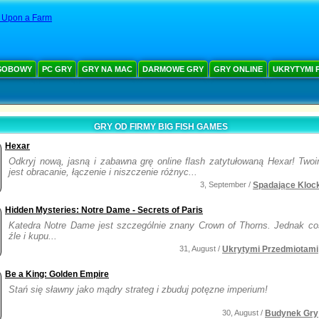
 Upon a Farm
SOBOWY
PC GRY
GRY NA MAC
DARMOWE GRY
GRY ONLINE
UKRYTYMI 
GRY OD FIRMY BIG FISH GAMES
Hexar
Odkryj nową, jasną i zabawna grę online flash zatytułowaną Hexar! Two
jest obracanie, łączenie i niszczenie różnyc...
3, September /
Spadające Klock
Hidden Mysteries: Notre Dame - Secrets of Paris
Katedra Notre Dame jest szczególnie znany Crown of Thorns. Jednak co
źle i kupu...
31, August /
Ukrytymi Przedmiotami
Be a King: Golden Empire
Stań się sławny jako mądry strateg i zbuduj potęzne imperium!
30, August /
Budynek Gry