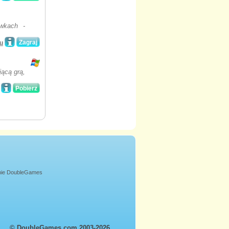
ówkach -
Zagraj
u
jącą grą,
Pobierz
onie DoubleGames
© DoubleGames.com 2003-2026