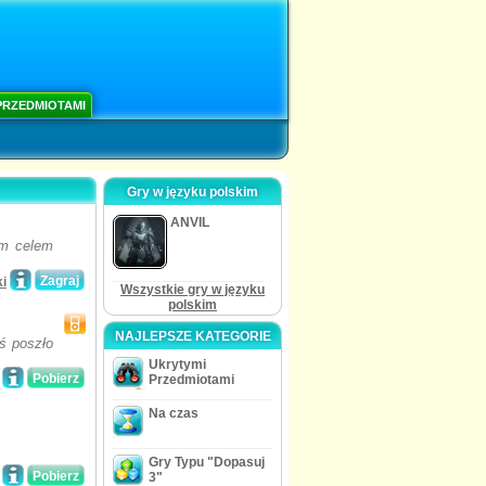
PRZEDMIOTAMI
Gry w języku polskim
ANVIL
im celem
Zagraj
i
Wszystkie gry w języku
polskim
NAJLEPSZE KATEGORIE
ś poszło
Ukrytymi
Pobierz
Przedmiotami
Na czas
Gry Typu "Dopasuj
Pobierz
3"