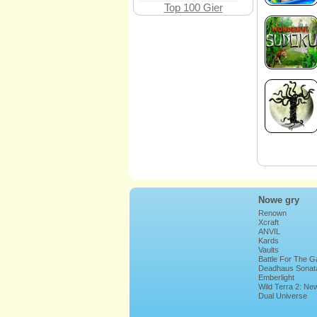
Top 100 Gier
Nowe gry
Renown
Xcraft
ANVIL
Kards
Vaults
Battle For The G
Deadhaus Sonat
Emberlight
Wild Terra 2: Ne
Lands
Dual Universe