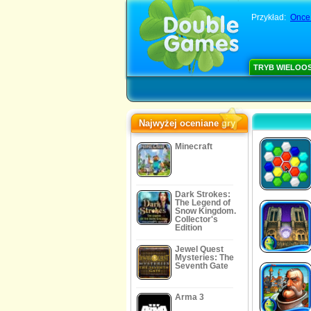
Przykład:
Once
TRYB WIELOO
Najwyżej oceniane gry
Minecraft
Dark Strokes:
The Legend of
Snow Kingdom.
Collector's
Edition
Jewel Quest
Mysteries: The
Seventh Gate
Arma 3