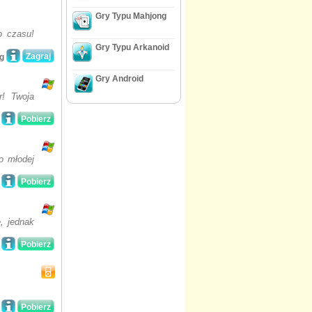
Gry Typu Mahjong
o czasu!
Gry Typu Arkanoid
Zagraj
g
Gry Android
r! Twoja
Pobierz
o młodej
Pobierz
, jednak
Pobierz
Pobierz