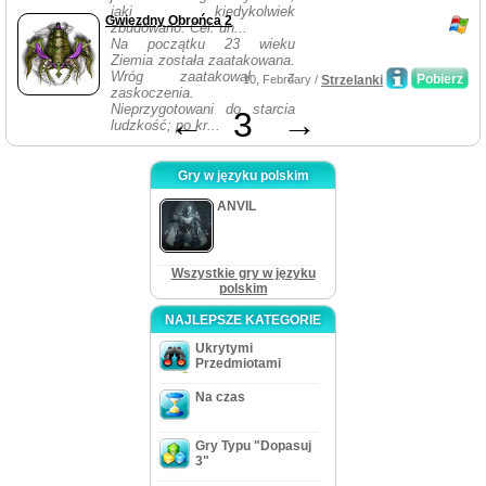
jaki kiedykolwiek
Gwiezdny Obrońca 2
zbudowano. Cel: un...
Na początku 23 wieku
Ziemia została zaatakowana.
Wróg zaatakował z
Pobierz
10, February /
Strzelanki
zaskoczenia.
Nieprzygotowani do starcia
←
3
→
ludzkość; po kr...
Gry w języku polskim
ANVIL
Wszystkie gry w języku
polskim
NAJLEPSZE KATEGORIE
Ukrytymi
Przedmiotami
Na czas
Gry Typu "Dopasuj
3"