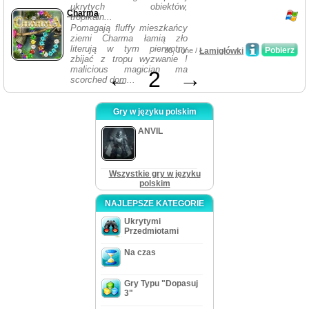
ukrytych obiektów,
Charma
tropikaln...
Pomagają fluffy mieszkańcy
ziemi Charma łamią zło
literują w tym pierwotny
Pobierz
30, June /
Łamigłówki
zbijać z tropu wyzwanie !
malicious magician ma
←
2
→
scorched dom...
Gry w języku polskim
ANVIL
Wszystkie gry w języku
polskim
NAJLEPSZE KATEGORIE
Ukrytymi
Przedmiotami
Na czas
Gry Typu "Dopasuj
3"