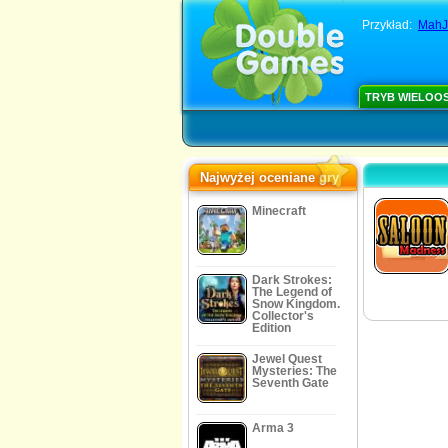
Przykład:
MahJ
TRYB WIELOO
Najwyżej oceniane gry
Minecraft
Dark Strokes:
The Legend of
Snow Kingdom.
Collector's
Edition
Jewel Quest
Mysteries: The
Seventh Gate
Arma 3