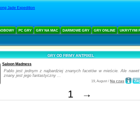
ong Jade Expedition
SOBOWY
PC GRY
GRY NA MAC
DARMOWE GRY
GRY ONLINE
UKRYTYMI 
GRY OD FIRMY ANTPIXEL
Saloon Madness
Pablo jest jednym z najbardziej znanych facetów w mieście. Ale nawet 
znany jest jego fantastyczny ...
Zag
19, August /
Na czas
1
→