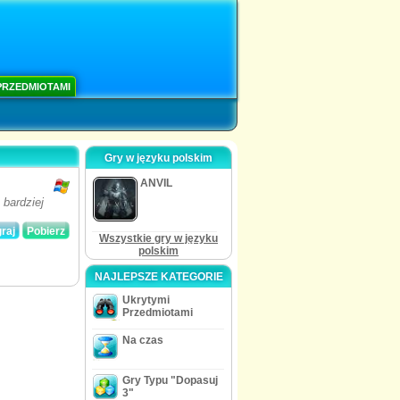
PRZEDMIOTAMI
Gry w języku polskim
ANVIL
bardziej
raj
Pobierz
Wszystkie gry w języku
polskim
NAJLEPSZE KATEGORIE
Ukrytymi
Przedmiotami
Na czas
Gry Typu "Dopasuj
3"