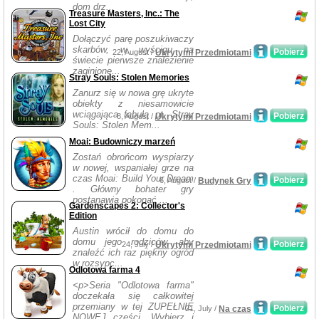
dom drz...
Treasure Masters, Inc.: The
Lost City
Dołączyć parę poszukiwaczy
skarbów, w wyścigu na
Pobierz
22, August /
Ukrytymi Przedmiotami
świecie pierwsze znalezienie
zaginione...
Stray Souls: Stolen Memories
Zanurz się w nowa grę ukryte
obiekty z niesamowicie
wciągająca fabułą pt. Stray
Pobierz
8, August /
Ukrytymi Przedmiotami
Souls: Stolen Mem...
Moai: Budowniczy marzeń
Zostań obrońcom wyspiarzy
w nowej, wspaniałej grze na
czas Moai: Build Your Dream
Pobierz
6, August /
Budynek Gry
. Główny bohater gry
postanawia pokonać ...
Gardenscapes 2: Collector's
Edition
Austin wrócił do domu do
domu jego rodziców, aby
Pobierz
24, July /
Ukrytymi Przedmiotami
znaleźć ich raz piękny ogród
w rozsypc...
Odlotowa farma 4
<p>Seria "Odlotowa farma"
doczekała się całkowitej
przemiany w tej ZUPEŁNIE
Pobierz
21, July /
Na czas
NOWEJ części. Wybierz i