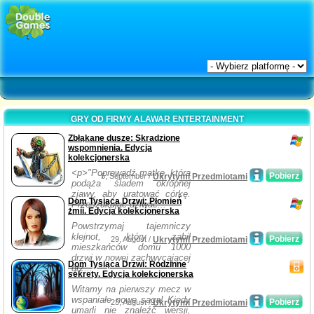
GRY OD FIRMY ALAWAR ENTERTAINMENT
Zbłąkane dusze: Skradzione
wspomnienia. Edycja
kolekcjonerska
<p>"Poprowadź matkę, która
Pobierz
5, September /
Ukrytymi Przedmiotami
podąża śladem okropnej
zjawy, aby uratować córkę.
Dom Tysiąca Drzwi: Płomień
Przeszukując dziwac...
żmii. Edycja kolekcjonerska
Powstrzymaj tajemniczy
klejnot, który zabił
Pobierz
29, August /
Ukrytymi Przedmiotami
mieszkańców domu 1000
drzwi w nowej zachwycającej
Dom Tysiąca Drzwi: Rodzinne
grz...
sekrety. Edycja kolekcjonerska
Witamy na pierwszy mecz w
wspaniałe nowe saga! Kiedy
Pobierz
23, August /
Ukrytymi Przedmiotami
umarli nie znaleźć wersji,