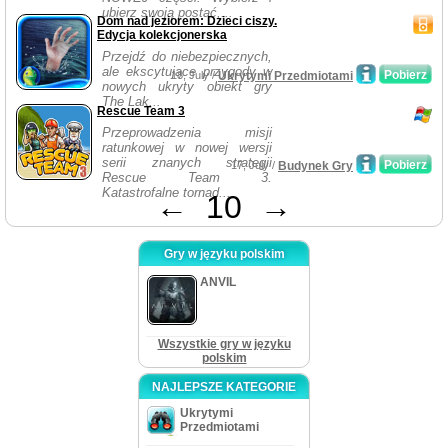
ubierz swoją postać,...
Dom nad jeziorem: Dzieci ciszy.
Edycja kolekcjonerska
Przejdź do niebezpiecznych,
ale ekscytujące przygody w
Pobierz
18, July /
Ukrytymi Przedmiotami
nowych ukryty obiekt gry
The Lak...
Rescue Team 3
Przeprowadzenia misji
ratunkowej w nowej wersji
serii znanych strategii
Pobierz
17, July /
Budynek Gry
Rescue Team 3.
Katastrofalne tornad...
←
10
→
Gry w języku polskim
ANVIL
Wszystkie gry w języku
polskim
NAJLEPSZE KATEGORIE
Ukrytymi
Przedmiotami