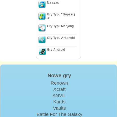
Na czas
Gry Typu "Dopasuj
3"
Gry Typu Mahjong
Gry Typu Arkanoid
Gry Android
Nowe gry
Renown
Xcraft
ANVIL
Kards
Vaults
Battle For The Galaxy