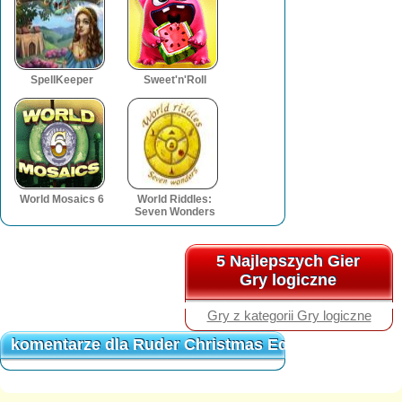
SpellKeeper
Sweet'n'Roll
World Mosaics 6
World Riddles:
Seven Wonders
5 Najlepszych Gier
5 Najlepszych Gier
Gry logiczne
Gry logiczne
Gry z kategorii Gry logiczne
komentarze dla Ruder Christmas Edition
komentarze dla Ruder Christmas Edition