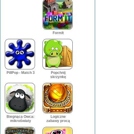
FormIt
PillPop - Match 3
Popchnij
skrzynkę
Biegnąca Owca:
Logiczne
mikroświaty
zabawy procą