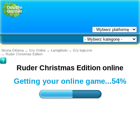
Strona Główna
→
Gry Online
→
Łamigłówki
→
Gry logiczne
→
Ruder Christmas Edition
Ruder Christmas Edition online
Getting your online game...
54%