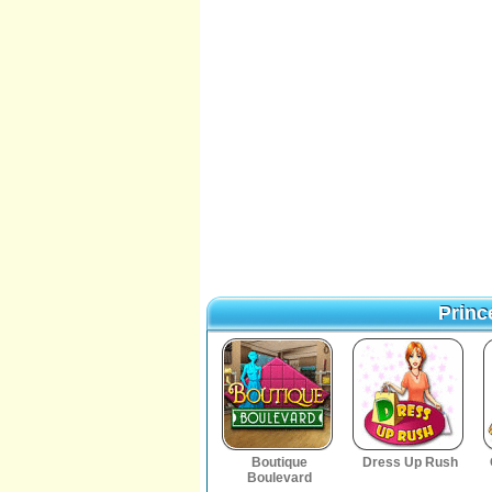
Prin
Princ
Boutique
Dress Up Rush
Boulevard