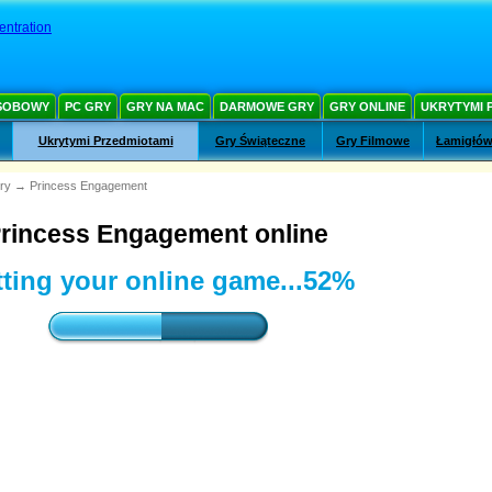
ntration
SOBOWY
PC GRY
GRY NA MAC
DARMOWE GRY
GRY ONLINE
UKRYTYMI 
Ukrytymi Przedmiotami
Gry Świąteczne
Gry Filmowe
Łamigłów
ry
→
Princess Engagement
rincess Engagement online
ting your online game...
52%