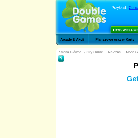
Przykład:
Conce
TRYB WIELOO
Arcade & Akcji
Planszowe oraz w Karty
Strona Główna
→
Gry Online
→
Na czas
→
Moda G
P
Get