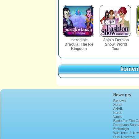
Incredible
Jojo's Fashion
Dracula: The Ice
Show: World
Kingdom
Tour
koment
koment
Nowe gry
Renown
Xcraft
ANVIL
Kards
Vaults
Battle For The G
Deadhaus Sonat
Emberlight
Wild Terra 2: Ne
Lands
Dual Universe