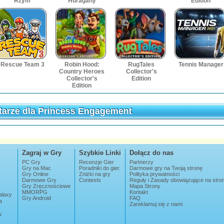
Rzym
Huragany
Edition
Rescue Team 3
Robin Hood:
RugTales
Tennis Manager
Country Heroes
Collector's
Collector's
Edition
Edition
arze dla Princess Engagement
arze dla Princess Engagement
Zagraj w Gry
Szybkie Linki
Dołącz do nas
PC Gry
Recenzje Gier
Partnerzy
Gry na Mac
Poradniki do gier.
Darmowe gry na Twoją stronę
Gry Online
Zniżki na gry
Polityka prywatności
Darmowe Gry
Contests
Reguły i Zasady obowiązujące na str
Gry Zręcznościowe
Mapa Strony
MMORPG
Kontakt
alaxy
Gry Android
FAQ
a
Zareklamuj się z nami
w