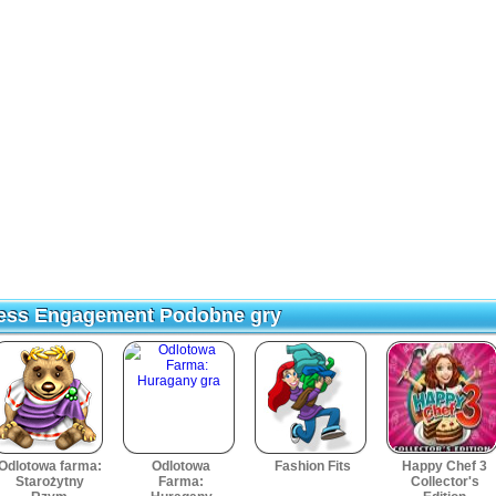
cess Engagement Podobne gry
ess Engagement Podobne gry
Odlotowa farma:
Odlotowa
Fashion Fits
Happy Chef 3
Starożytny
Farma:
Collector's