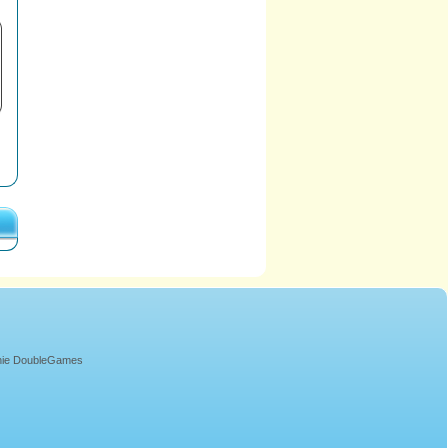
onie DoubleGames