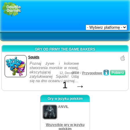
GRY OD FIRMY THE GAME BAKERS
Squids
Poznaj żywe i kolorowe
stworzenia morskie w nowej,
ekscytującej grze
Pobierz
12, December /
Przygodowe
zatytułowanej Squids! Udaj
się na dno oceanu i poznaj...
1
→
Gry w języku polskim
ANVIL
Wszystkie gry w języku
polskim