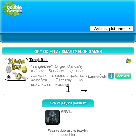
GRY OD FIRMY SMARTMELON GAMES
TangleBee
"TangleBee" to gra dla całej
rodziny. Spodoba się ona
zarówno dzieciom jak i
Pobierz
5, November /
Łamigłówki
dorosłym. Pszczoły to
pożyteczne i pracowit...
1
→
Gry w języku polskim
ANVIL
Wszystkie gry w języku
polskim