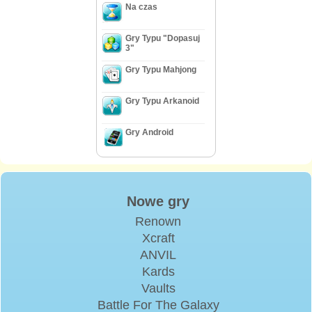
Na czas
Gry Typu "Dopasuj
3"
Gry Typu Mahjong
Gry Typu Arkanoid
Gry Android
Nowe gry
Renown
Xcraft
ANVIL
Kards
Vaults
Battle For The Galaxy