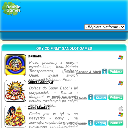
GRY OD FIRMY SANDLOT GAMES
Ballhalla
Przez problemy z nowym
wynalazkiem, Insta-Materio
Transporterem, Profesor
Pobierz
4, March /
Arcade & Akcji
Quark wysłał swoich
przyjaciół Widgeta i Proto ...
Super Granny 4
Dołącz do Super Babci i jej
przyjaciółek – Kamilli i
Margaret, w misji ratowania
Zagraj
Pobierz
25, December /
Na czas
kotków rozsianych po całym
świecie! Biega...
Cake Mania 2
Fretka jest w tył w an
wszystko - nowy , na
zewnątrz - od - ten - świat
Zagraj
Pobierz
19, September /
Gry Gotowanie
ryzykowne przedsięwzięcie!