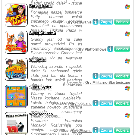
Badać sześć daleki - rzucał
Burger Island
piekarnia...
Pomagają naszej bohaterce
Patty obracać wokół
zniżanego burger pozycja
Zagraj
Pobierz
21, June /
Gry Gotowanie
rozmieścił na opuszczanej
Instalacji Tikikola Plaża w
Super Granny 3
Burger...
Granny jest od na całej
nowej przygodzie! Po jej
zmartwiony tropikalny trip,
Pobierz
29, December /
Gry Platformowe
Pierwszorzędny Granny jest
obniżany do jej najwięcej
Westward
ambitna...
Wchodzą szorstki i upadek
świat Ku zachodowi, gdzie
złoto jest tam dla brania i
Zagraj
Pobierz
bandits lurk wokół każdego
7, December /
Gry Militarno-Startegiczne
obrotu . Kierowanie
Super Slyder
majątkiem...
Witamy w Super Slyder!
Nasze kochane, niebieskie,
kuliste bohater powraca z
Zagraj
Pobierz
2, October /
Gry logiczne
zupełnie nowego wciągająca
przygoda zawierający
Word Monaco
zmiany poziomu...
Powitanie Formułują
Monako! Rozluźniają pod
ciepłym słońcem Morza
Zagraj
Pobierz
20, August /
Gry Słowne
Śródziemnego i grają unikat