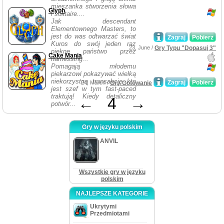
mieszanka stworzenia słowa
Glyph
i solitaire....
Jak descendant
Elementownego Masters, to
jest do was odtwarzać świat
Zagraj
Pobierz
Kuros do swój jeden raz
23, June /
Gry Typu "Dopasuj 3"
piękne państwo przez
Cake Mania
harnessing...
Pomagają młodemu
piekarzowi pokazywać wielką
niekorzystną transakcję kto
Zagraj
Pobierz
24, March /
Gry Gotowanie
jest szef w tym fast-paced
traktują! Kiedy detaliczny
←
4
→
potwór...
Gry w języku polskim
ANVIL
Wszystkie gry w języku
polskim
NAJLEPSZE KATEGORIE
Ukrytymi
Przedmiotami