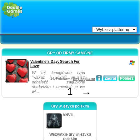
GRY OD FIRMY SAMGINE
Valentine's Day: Search For
Love
W tej łamigłówce typu
"wskaż i kliknij" musisz
Zagraj
Pobierz
14, February /
Gry logiczne
odnaleźć zagubione
serduszka i umieścić je we
1
→
wł...
Gry w języku polskim
ANVIL
Wszystkie gry w języku
polskim