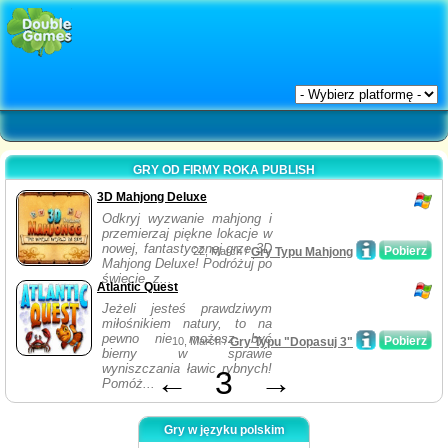
GRY OD FIRMY ROKA PUBLISH
3D Mahjong Deluxe
Odkryj wyzwanie mahjong i
przemierzaj piękne lokacje w
nowej, fantastycznej grze 3D
Pobierz
22, March /
Gry Typu Mahjong
Mahjong Deluxe! Podróżuj po
świecie, z...
Atlantic Quest
Jeżeli jesteś prawdziwym
miłośnikiem natury, to na
pewno nie możesz być
Pobierz
10, March /
Gry Typu "Dopasuj 3"
bierny w sprawie
wyniszczania ławic rybnych!
←
3
→
Pomóż...
Gry w języku polskim