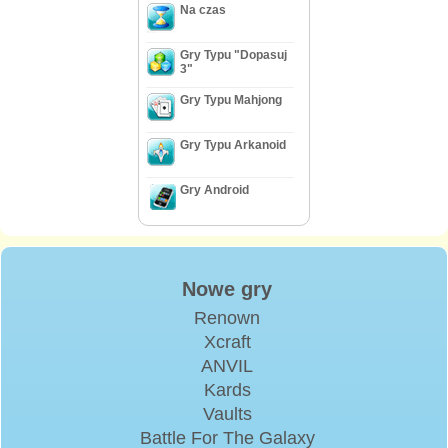
Na czas
Gry Typu "Dopasuj
3"
Gry Typu Mahjong
Gry Typu Arkanoid
Gry Android
Nowe gry
Renown
Xcraft
ANVIL
Kards
Vaults
Battle For The Galaxy