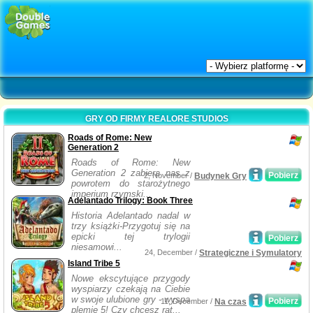
GRY OD FIRMY REALORE STUDIOS
Roads of Rome: New
Generation 2
Roads of Rome: New
Generation 2 zabiera nas z
Pobierz
2, November /
Budynek Gry
powrotem do starożytnego
imperium rzymski...
Adelantado Trilogy: Book Three
Historia Adelantado nadal w
trzy książki-Przygotuj się na
epicki tej trylogii
Pobierz
niesamowi...
24, December /
Strategiczne i Symulatory
Island Tribe 5
Nowe ekscytujące przygody
wyspiarzy czekają na Ciebie
w swoje ulubione gry - wyspa
Pobierz
11, December /
Na czas
plemię 5! Czy chcesz rat...