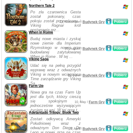
Northern Tale 2
Po zła czarownica Gesta
został pokonany, czas
pokoju został przywrócony i
Pobierz
13, November /
Budynek Gry
Viking Ragnar król
postanawia prz...
When in Rome
Buduj nowe miasta i zyskaj
nowe ziemie dla Imperium
Rzymskiego w nowej grze
Pobierz
20, August /
Budynek Gry
budowlanej zatytułowanej
When in Rome . W tej ...
Viking Saga
Udać się na pełną przygód
wyprawę wraz z odważnych
Viking w nowym wciągająca
Pobierz
11, June /
Budynek Gry
Time zarządzanie gry Viking
Sa...
Farm Up
Nowa gra na czas Farm Up
jest dla tych, którzy cieszą
się spokojnym i
Pobierz
10, May /
Farm Gry
jednocześnie wyzywającym
życiem na wsi. W tej grze t...
Adelantado Trilogy: Book Two
Zostań odkrywcą Ameryki
Południowej wraz z
odważnym Don Diego De
Pobierz
3, April /
Budynek Gry
Leon w nowej grze na czas