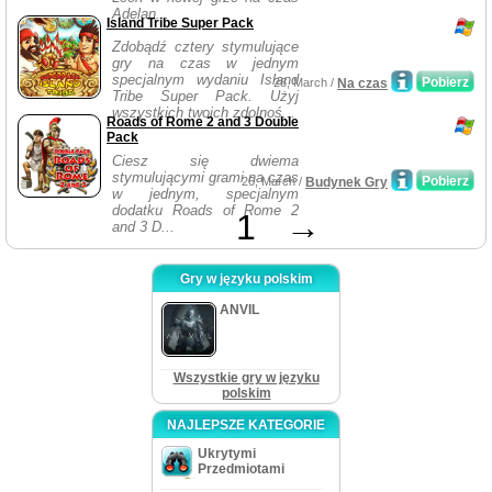
Adelan...
Island Tribe Super Pack
Zdobądź cztery stymulujące
gry na czas w jednym
specjalnym wydaniu Island
Pobierz
28, March /
Na czas
Tribe Super Pack. Użyj
wszystkich twoich zdolnoś...
Roads of Rome 2 and 3 Double
Pack
Ciesz się dwiema
stymulującymi grami na czas
Pobierz
26, March /
Budynek Gry
w jednym, specjalnym
dodatku Roads of Rome 2
1
→
and 3 D...
Gry w języku polskim
ANVIL
Wszystkie gry w języku
polskim
NAJLEPSZE KATEGORIE
Ukrytymi
Przedmiotami