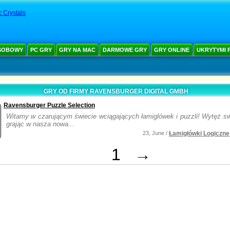
 Crystals
SOBOWY
PC GRY
GRY NA MAC
DARMOWE GRY
GRY ONLINE
UKRYTYMI 
GRY OD FIRMY RAVENSBURGER DIGITAL GMBH
Ravensburger Puzzle Selection
Witamy w czarującym świecie wciągających łamiglówek i puzzli! Wytęż s
grając w nasza nowa...
23, June /
Łamigłówki Logiczne
1
→