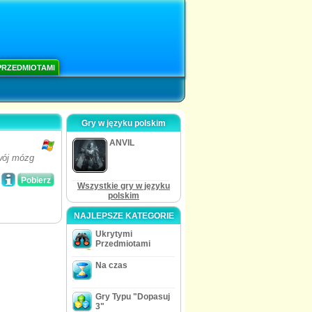
PRZEDMIOTAMI
Gry w języku polskim
ANVIL
wój mózg
Pobierz
Wszystkie gry w języku
polskim
NAJLEPSZE KATEGORIE
Ukrytymi
Przedmiotami
Na czas
Gry Typu "Dopasuj
3"