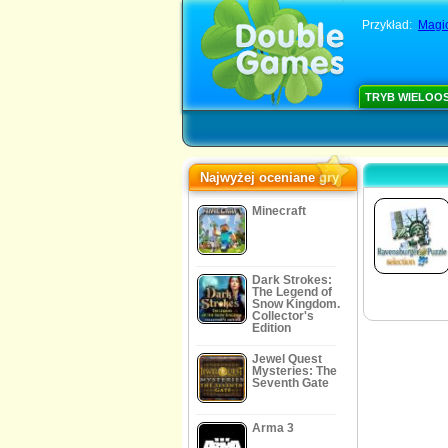
Przykład:
Magic
TRYB WIELOO
Najwyżej oceniane gry
Minecraft
Dark Strokes:
The Legend of
Snow Kingdom.
Collector's
Edition
Jewel Quest
Mysteries: The
Seventh Gate
Arma 3