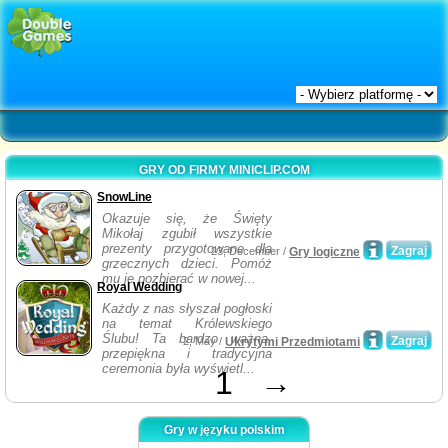
GRY OD FIRMY MINICLIP.COM
SnowLine
Okazuje się, że Święty
Mikołaj zgubił wszystkie
prezenty przygotowane dla
Zagraj
23, December /
Gry logiczne
grzecznych dzieci. Pomóż
mu je pozbierać w nowej...
Royal Wedding
Każdy z nas słyszał pogłoski
na temat Królewskiego
Ślubu! Ta bardzo ważna,
Zagraj
2, May /
Ukrytymi Przedmiotami
przepiękna i tradycyjna
ceremonia była wyświetl...
1
→
Gry w języku polskim