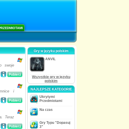
PRZEDMIOTAMI
Gry w języku polskim
ANVIL
o swoje
Pobierz
Wszystkie gry w języku
polskim
NAJLEPSZE KATEGORIE
mnice i
Ukrytymi
Pobierz
Przedmiotami
Na czas
a. Teraz
Gry Typu "Dopasuj
Pobierz
3"