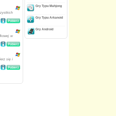
Gry Typu Mahjong
zystkich
Gry Typu Arkanoid
Pobierz
Gry Android
dkowej w
Pobierz
rz się i
Pobierz