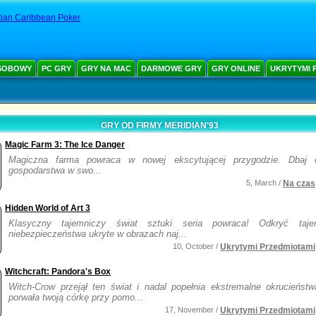
ian Caribbean Poker
SOBOWY
PC GRY
GRY NA MAC
DARMOWE GRY
GRY ONLINE
UKRYTYMI 
GRY OD FIRMY MERIDIAN'93
Magic Farm 3: The Ice Danger
Magiczna farma powraca w nowej ekscytującej przygodzie. Dbaj 
gospodarstwa w swo...
5, March /
Na czas
Hidden World of Art 3
Klasyczny tajemniczy świat sztuki seria powraca! Odkryć taje
niebezpieczeństwa ukryte w obrazach naj...
10, October /
Ukrytymi Przedmiotami
Witchcraft: Pandora's Box
Witch-Crow przejął ten świat i nadal popełnia ekstremalne okrucieństw
porwała twoją córkę przy pomo...
17, November /
Ukrytymi Przedmiotami