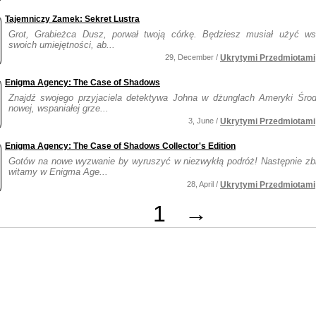
Tajemniczy Zamek: Sekret Lustra
Grot, Grabieżca Dusz, porwał twoją córkę. Będziesz musiał użyć ws
swoich umiejętności, ab...
29, December /
Ukrytymi Przedmiotami
Enigma Agency: The Case of Shadows
Znajdź swojego przyjaciela detektywa Johna w dżunglach Ameryki Śro
nowej, wspaniałej grze...
3, June /
Ukrytymi Przedmiotami
Enigma Agency: The Case of Shadows Collector's Edition
Gotów na nowe wyzwanie by wyruszyć w niezwykłą podróż! Następnie zbie
witamy w Enigma Age...
28, April /
Ukrytymi Przedmiotami
1
→