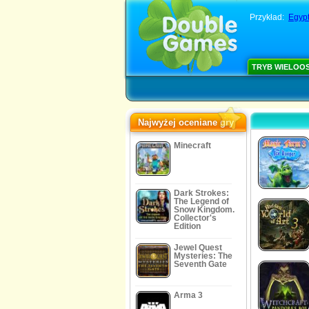
Przykład:
Egypt
TRYB WIELOO
Najwyżej oceniane gry
Minecraft
Dark Strokes:
The Legend of
Snow Kingdom.
Collector's
Edition
Jewel Quest
Mysteries: The
Seventh Gate
Arma 3