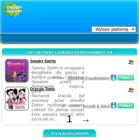
GRY OD FIRMY LEGENDO ENTERTAINMENT AB
Spooky Spirits
Spooky Spirits to wciągająca
łamigłówka dla graczy w
każdym wieku. Wszyscy
Pobierz
29, October /
Ukrytymi Przedmiotami
Spookies uciekli z
Netherwardu - miejsca,
Dracula Twins
gdzie...
Rachunek Dracula był
porywany przez dreadful
Doktor myśliwego wampira
Pobierz
27, October /
Arcade & Akcji
Lifelust! On planuje używać
krew wampira tworzyć elixir
1
→
życia tak on...
Gry w języku polskim