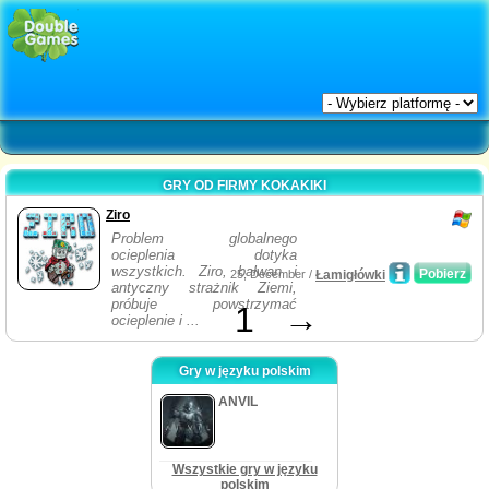
GRY OD FIRMY KOKAKIKI
Ziro
Problem globalnego
ocieplenia dotyka
wszystkich. Ziro, bałwan i
Pobierz
25, December /
Łamigłówki
antyczny strażnik Ziemi,
próbuje powstrzymać
1
→
ocieplenie i ...
Gry w języku polskim
ANVIL
Wszystkie gry w języku
polskim