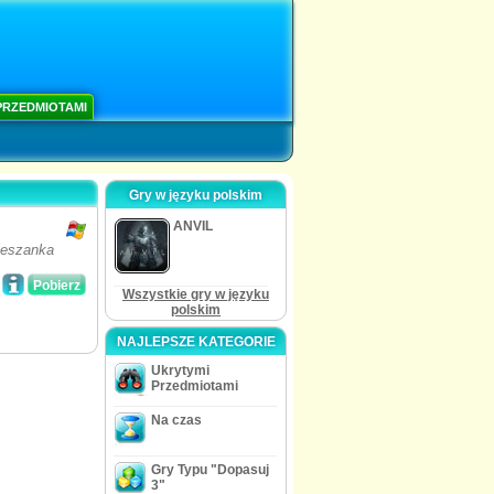
PRZEDMIOTAMI
Gry w języku polskim
ANVIL
ieszanka
Pobierz
Wszystkie gry w języku
polskim
NAJLEPSZE KATEGORIE
Ukrytymi
Przedmiotami
Na czas
Gry Typu "Dopasuj
3"