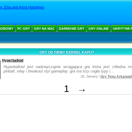
n. Elsa and Anna Hairstyles
SOBOWY
PC GRY
GRY NA MAC
DARMOWE GRY
GRY ONLINE
UKRYTYMI 
GRY OD FIRMY KERNEL KAPUT
Hyperballoid
Hyperballoid jest nadzwyczajnie wciągająca gra która jest chłodna m
pinball, inlay i breakout styl gameplay. gra ma trzy cegła typy i...
20, January /
Gry Typu Arkanoid
1
→