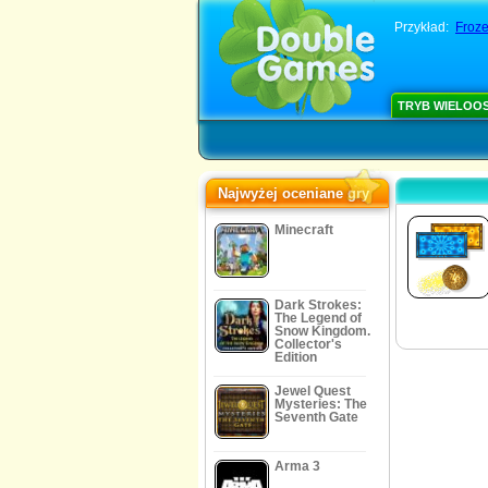
Przykład:
Froze
TRYB WIELOO
Najwyżej oceniane gry
Minecraft
Dark Strokes:
The Legend of
Snow Kingdom.
Collector's
Edition
Jewel Quest
Mysteries: The
Seventh Gate
Arma 3