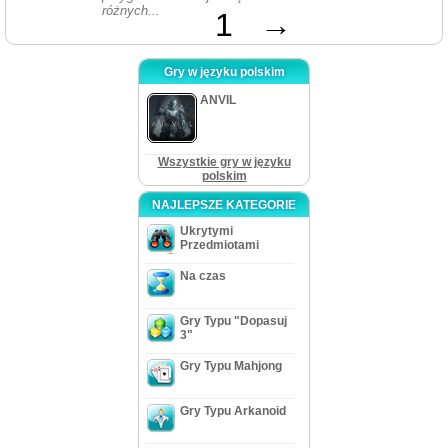
różnych...
1
→
Gry w języku polskim
ANVIL
Wszystkie gry w języku
polskim
NAJLEPSZE KATEGORIE
Ukrytymi
Przedmiotami
Na czas
Gry Typu "Dopasuj
3"
Gry Typu Mahjong
Gry Typu Arkanoid