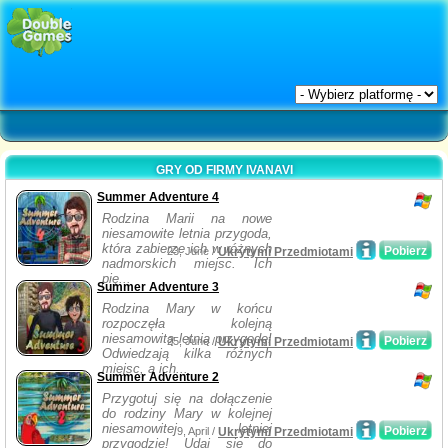
GRY OD FIRMY IVANAVI
Summer Adventure 4
Rodzina Marii na nowe
niesamowite letnia przygoda,
która zabierze ich w różnych
Pobierz
23, June /
Ukrytymi Przedmiotami
nadmorskich miejsc. Ich
pię...
Summer Adventure 3
Rodzina Mary w końcu
rozpoczęła kolejną
niesamowitą letnią przygodę!
Pobierz
25, June /
Ukrytymi Przedmiotami
Odwiedzają kilka różnych
miejsc, a ich...
Summer Adventure 2
Przygotuj się na dołączenie
do rodziny Mary w kolejnej
niesamowitej letniej
Pobierz
9, April /
Ukrytymi Przedmiotami
przygodzie! Udaj się do