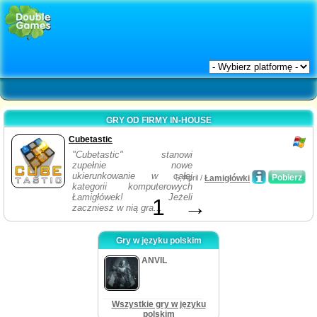
GRY OD FIRMY IN-HOUSE
Cubetastic
"Cubetastic" stanowi
zupełnie nowe
ukierunkowanie w całej
Pobierz
5, April /
Łamigłówki
kategorii komputerowych
Łamigłówek! Jeżeli
1
→
zaczniesz w nią gra...
Gry w języku polskim
ANVIL
Wszystkie gry w języku
polskim