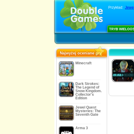
Przykład:
Jewel
TRYB WIELOO
Najwyżej oceniane gry
Minecraft
Dark Strokes:
The Legend of
Snow Kingdom.
Collector's
Edition
Jewel Quest
Mysteries: The
Seventh Gate
Arma 3