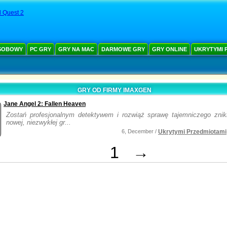
 Quest 2
SOBOWY
PC GRY
GRY NA MAC
DARMOWE GRY
GRY ONLINE
UKRYTYMI 
GRY OD FIRMY IMAXGEN
Jane Angel 2: Fallen Heaven
Zostań profesjonalnym detektywem i rozwiąż sprawę tajemniczego znik
nowej, niezwykłej gr...
6, December /
Ukrytymi Przedmiotami
1
→