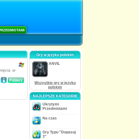
PRZEDMIOTAMI
Gry w języku polskim
ANVIL
nięcia w
Pobierz
Wszystkie gry w języku
polskim
NAJLEPSZE KATEGORIE
Ukrytymi
Przedmiotami
Na czas
Gry Typu "Dopasuj
3"