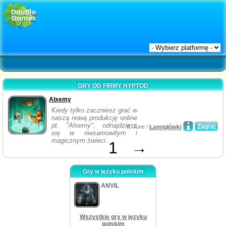
GRY OD FIRMY HYPTOD
Alxemy
Kiedy tylko zaczniesz grać w
naszą nową produkcję online
pt. "Alxemy", odnajdziesz
Zagraj
8, June /
Łamigłówki
się w niesamowitym i
magicznym świeci...
1
→
Gry w języku polskim
ANVIL
Wszystkie gry w języku
polskim