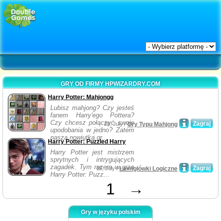
GRY OD FIRMY HPWIZARDRY.COM
Harry Potter: Mahjongg
Lubisz mahjong? Czy jesteś
fanem Harry'ego Pottera?
Czy chcesz połączyć swoje
Zagraj
20, July /
Gry Typu Mahjong
upodobania w jedno? Zatem
nasza nowiutka gr...
Harry Potter: Puzzled Harry
Harry Potter jest mistrzem
sprytnych i intrygujących
zagadek. Tym razem w grze
Zagraj
15, July /
Łamigłówki Logiczne
Harry Potter: Puzz...
1
→
Gry w języku polskim