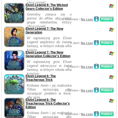
chcą ożywić ...
Elven Legend 8: The Wicked
Gears Collector's Edition
Gremliny zwraca się o
pomoc do elfów, aby rozbić
Pobierz
24, November /
Na czas
grupę rebeliantów, którzy
chcą ożywić ...
Elven Legend 7: The New
Generation
W najnowszej grze Elven
Legend wejdziesz do świata
Pobierz
1, April /
Na czas
fantasy, w którym młoda elfia
księżn...
Elven Legend 7: The New
Generation Collector's Edition
W najnowszej grze Elven
Legend wkroczysz w świat
Pobierz
3, March /
Na czas
fantasy, w którym młoda elfia
księżnic...
Elven Legend 6: The
Treacherous Trick
Królowa Aerin i jej małżonka
Tillian wyruszają, aby
Pobierz
1, October /
Na czas
rozwiązać problem w lesie,
aby prze...
Elven Legend 6: The
Treacherous Trick Collector's
Edition
Królowa Aerin i jej małżonka
Pobierz
2, September /
Na czas
Tillian wyruszają, aby