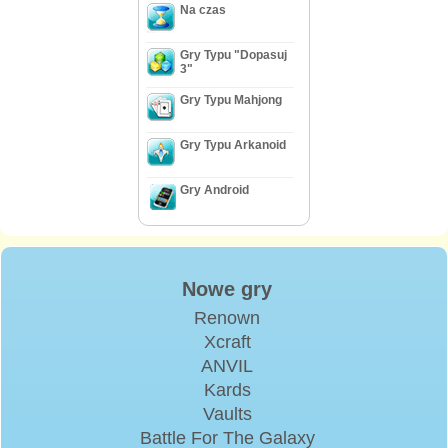
Na czas
Gry Typu "Dopasuj
3"
Gry Typu Mahjong
Gry Typu Arkanoid
Gry Android
Nowe gry
Renown
Xcraft
ANVIL
Kards
Vaults
Battle For The Galaxy