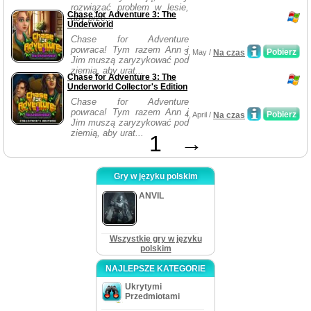
rozwiązać problem w lesie,
Chase for Adventure 3: The
aby prze...
Underworld
Chase for Adventure
powraca! Tym razem Ann i
Pobierz
3, May /
Na czas
Jim muszą zaryzykować pod
ziemią, aby urat...
Chase for Adventure 3: The
Underworld Collector's Edition
Chase for Adventure
powraca! Tym razem Ann i
Pobierz
4, April /
Na czas
Jim muszą zaryzykować pod
ziemią, aby urat...
1
→
Gry w języku polskim
ANVIL
Wszystkie gry w języku
polskim
NAJLEPSZE KATEGORIE
Ukrytymi
Przedmiotami