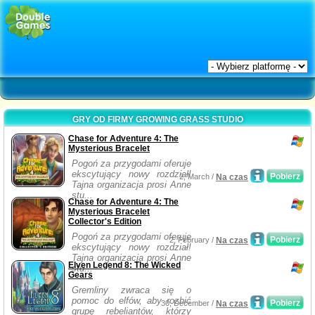
GRY OD FIRMY GROWING GRASS STUDIO
Chase for Adventure 4: The
Mysterious Bracelet
Pogoń za przygodami oferuje
ekscytujący nowy rozdział!
Pobierz
2, March /
Na czas
Tajna organizacja prosi Anne
stu...
Chase for Adventure 4: The
Mysterious Bracelet
Collector's Edition
Pogoń za przygodami oferuje
Pobierz
2, February /
Na czas
ekscytujący nowy rozdział!
Tajna organizacja prosi Anne
Elven Legend 8: The Wicked
stu...
Gears
Gremliny zwraca się o
pomoc do elfów, aby rozbić
Pobierz
30, December /
Na czas
grupę rebeliantów, którzy