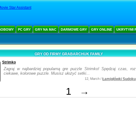
ovie Star Assistant
SOBOWY
PC GRY
GRY NA MAC
DARMOWE GRY
GRY ONLINE
UKRYTYMI 
GRY OD FIRMY GRABARCHUK FAMILY
Strimko
Zagraj w najbardziej popularną gre puzzle Strimko! Spędzaj czas, roz
ciekawe, kolorowe puzzle. Musisz ułożyć setki...
12, March /
Łamigłówki Sudoku
1
→