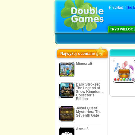
Przykład:
The M
TRYB WIELOO
Najwyżej oceniane gry
Minecraft
Dark Strokes:
The Legend of
Snow Kingdom.
Collector's
Edition
Jewel Quest
Mysteries: The
Seventh Gate
Arma 3