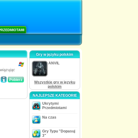
PRZEDMIOTAMI
Gry w języku polskim
ANVIL
wiązując
Pobierz
Wszystkie gry w języku
polskim
NAJLEPSZE KATEGORIE
Ukrytymi
Przedmiotami
Na czas
Gry Typu "Dopasuj
3"