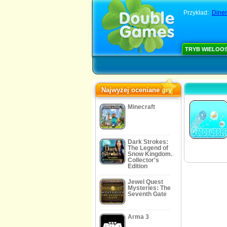
Przykład:
Diner
TRYB WIELOO
Najwyżej oceniane gry
Minecraft
Dark Strokes:
The Legend of
Snow Kingdom.
Collector's
Edition
Jewel Quest
Mysteries: The
Seventh Gate
Arma 3