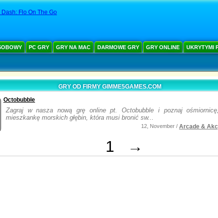
 Dash: Flo On The Go
SOBOWY
PC GRY
GRY NA MAC
DARMOWE GRY
GRY ONLINE
UKRYTYMI 
GRY OD FIRMY GIMME5GAMES.COM
Octobubble
Zagraj w nasza nową grę online pt. Octobubble i poznaj ośmiornicę
mieszkankę morskich głębin, która musi bronić sw...
12, November /
Arcade & Akcj
1
→