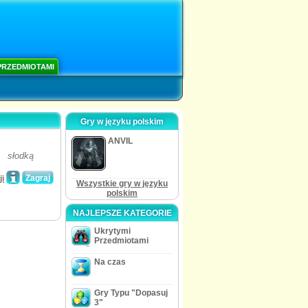
PRZEDMIOTAMI
Gry w języku polskim
ANVIL
, słodką
Zagraj
i
Wszystkie gry w języku
polskim
NAJLEPSZE KATEGORIE
Ukrytymi
Przedmiotami
Na czas
Gry Typu "Dopasuj
3"