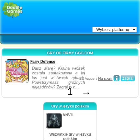
GRY OD FIRMY GGG.COM
Fairy Defense
Dasz wiarę? Kraina wróżek
została zaatakowana a jej
los jest w twoich rękach.
Zagraj
23, August /
Na czas
Powstrzymasz groźnych
najeźdźców? Zagraj w n...
1
→
Gry w języku polskim
ANVIL
Wszystkie gry w języku
polskim