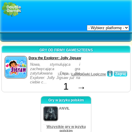
GRY OD FIRMY GAMES2TEENS
Dora the Explorer: Jolly Jigsaw
Nowa, stymulująca i
zachwycająca gra
zatytułowana Dora the
Zagraj
12, April /
Łamigłówki Logiczne
Explorer: Jolly Jigsaw już na
ciebie c...
1
→
Gry w języku polskim
ANVIL
Wszystkie gry w języku
polskim